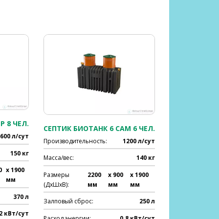
Р 8 ЧЕЛ.
СЕПТИК БИОТАНК 6 САМ 6 ЧЕЛ.
600 л/сут
Производительность:
1200 л/сут
150 кг
Масса/вес:
140 кг
0
x 1900
Размеры
2200
x 900
x 1900
мм
(ДхШхВ):
мм
мм
мм
370 л
Залповый сброс:
250 л
.2 кВт/сут
Расход энергии:
0.8 кВт/сут