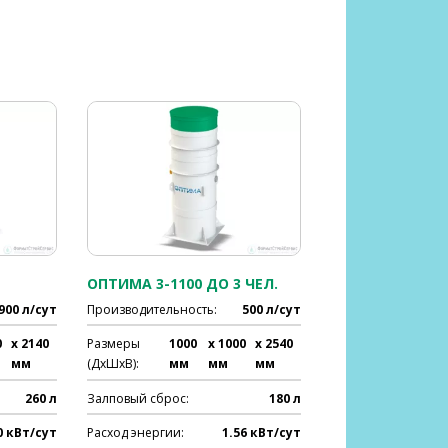
ОПТИМА 3-1100 ДО 3 ЧЕЛ.
900 л/сут
Производительность:
500 л/сут
0
x 2140
Размеры
1000
x 1000
x 2540
мм
(ДхШхВ):
мм
мм
мм
260 л
Залповый сброс:
180 л
0 кВт/сут
Расход энергии:
1.56 кВт/сут