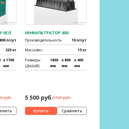
9 ЧЕЛ.
ИНФИЛЬТРАТОР 400
800 л/сут
Производительность:
10 л/сут
225 кг
Масса/вес:
15 кг
0
x 1700
Размеры
1800
x 800
x 400
мм
(ДхШхВ):
мм
мм
мм
5 500 руб.
0 руб.
6100 руб.
внить
Сравнить