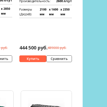
00 л/сут
Производительность:
2600 л/сут
x 2850
Размеры
2100
x 1600
x 2350
мм
(ДхШхВ):
мм
мм
мм
444 500 руб.
 руб.
489000 руб.
нить
Сравнить