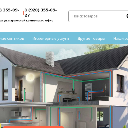
) 355-09-
8
(920) 355-09-
|
27
во,
ул. Парижской Коммуны 3А, офис
ние септиков
Инженерные услуги
Другие товары
Наши р