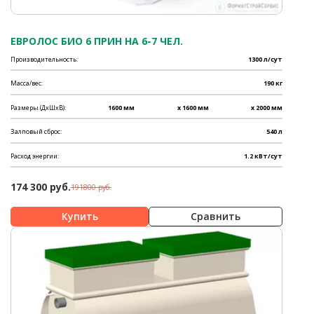
ЕВРОЛОС БИО 6 ПРИН НА 6-7 ЧЕЛ.
Производительность:
1300 л/сут
Масса/вес:
190 кг
Размеры (ДхШхВ):
1600 мм
x 1600 мм
x 2000 мм
Залповый сброс:
540 л
Расход энергии:
1.2 кВт/сут
174 300 руб.
191800 руб.
Сравнить