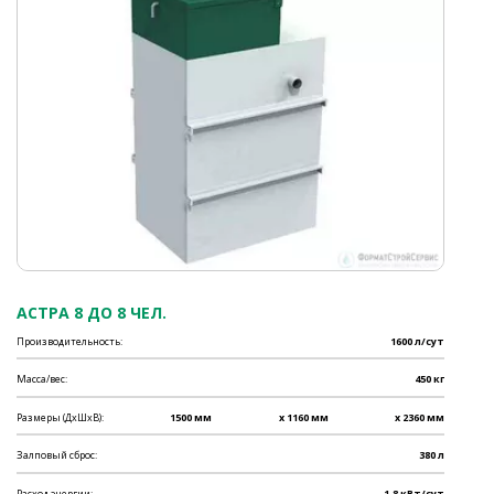
АСТРА 8 ДО 8 ЧЕЛ.
Производительность:
1600 л/сут
Масса/вес:
450 кг
Размеры (ДхШхВ):
1500 мм
x 1160 мм
x 2360 мм
Залповый сброс:
380 л
Расход энергии:
1.8 кВт/сут