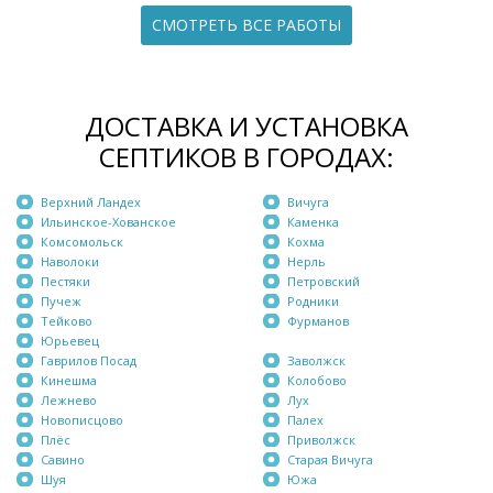
СМОТРЕТЬ ВСЕ РАБОТЫ
ДОСТАВКА И УСТАНОВКА
СЕПТИКОВ В ГОРОДАХ:
Верхний Ландех
Вичуга
Ильинское-Хованское
Каменка
Комсомольск
Кохма
Наволоки
Нерль
Пестяки
Петровский
Пучеж
Родники
Тейково
Фурманов
Юрьевец
Гаврилов Посад
Заволжск
Кинешма
Колобово
Лежнево
Лух
Новописцово
Палех
Плёс
Приволжск
Савино
Старая Вичуга
Шуя
Южа