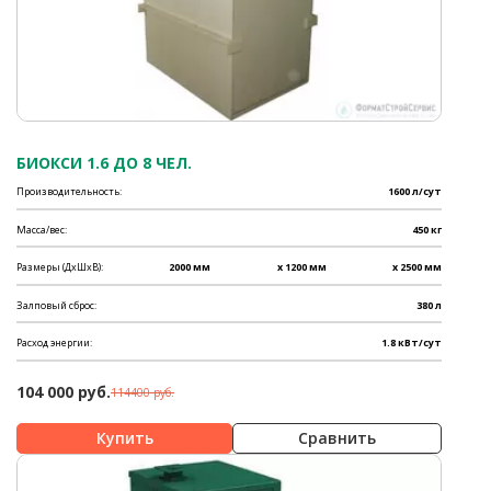
БИОКСИ 1.6 ДО 8 ЧЕЛ.
Производительность:
1600 л/сут
Масса/вес:
450 кг
Размеры (ДхШхВ):
2000 мм
x 1200 мм
x 2500 мм
Залповый сброс:
380 л
Расход энергии:
1.8 кВт/сут
104 000 руб.
114400 руб.
Сравнить