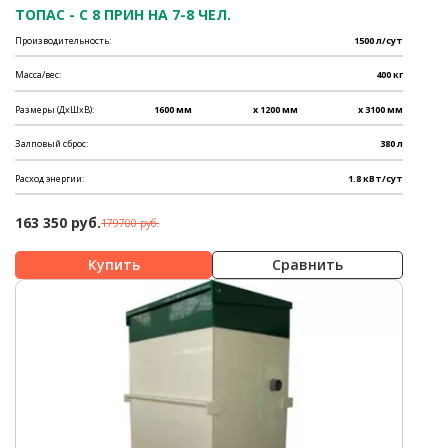
ТОПАС - C 8 ПРИН НА 7-8 ЧЕЛ.
Производительность:
1500 л/сут
Масса/вес:
400 кг
Размеры (ДхШхВ):
1600 мм
x 1200 мм
x 3100 мм
Залповый сброс:
380 л
Расход энергии:
1.8 кВт/сут
163 350 руб.
179700 руб.
Сравнить