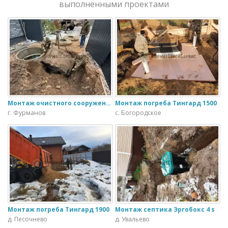
выполненными проектами
Монтаж очистного сооружения Тверь - 1.1ПН в загородном доме
Монтаж погреба Тингард 1500
г. Фурманов
с. Богородское
Монтаж погреба Тингард 1900
Монтаж септика Эргобокс 4 s
д. Песочнево
д. Увальево