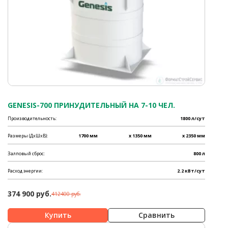
GENESIS-700 ПРИНУДИТЕЛЬНЫЙ НА 7-10 ЧЕЛ.
Производительность:
1800 л/сут
Размеры (ДхШхВ):
1700 мм
x 1350 мм
x 2350 мм
Залповый сброс:
800 л
Расход энергии:
2.2 кВт/сут
374 900 руб.
412400 руб.
Сравнить