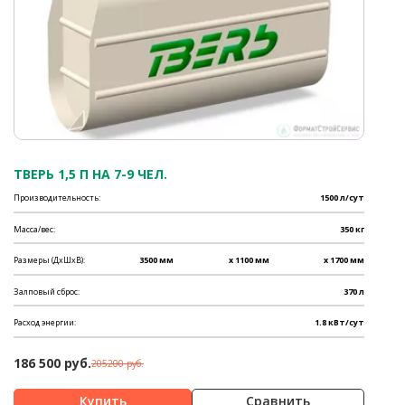
ТВЕРЬ 1,5 П НА 7-9 ЧЕЛ.
Производительность:
1500 л/сут
Масса/вес:
350 кг
Размеры (ДхШхВ):
3500 мм
x 1100 мм
x 1700 мм
Залповый сброс:
370 л
Расход энергии:
1.8 кВт/сут
186 500 руб.
205200 руб.
Сравнить