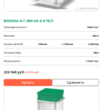
BIODEKA-8 C-800 НА 6-8 ЧЕЛ.
Производительность:
1600 л/сут
Масса/вес:
300 кг
Размеры (ДхШхВ):
1350 мм
x 1350 мм
x 2350 мм
Залповый сброс:
380 л
Расход энергии:
1.8 кВт/сут
236 940 руб.
260700 руб.
Сравнить