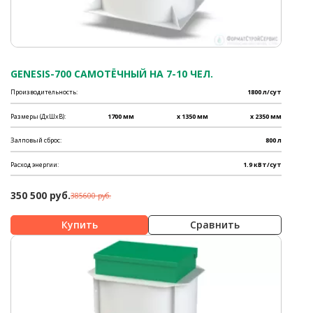
GENESIS-700 САМОТЁЧНЫЙ НА 7-10 ЧЕЛ.
Производительность:
1800 л/сут
Размеры (ДхШхВ):
1700 мм
x 1350 мм
x 2350 мм
Залповый сброс:
800 л
Расход энергии:
1.9 кВт/сут
350 500 руб.
385600 руб.
Сравнить