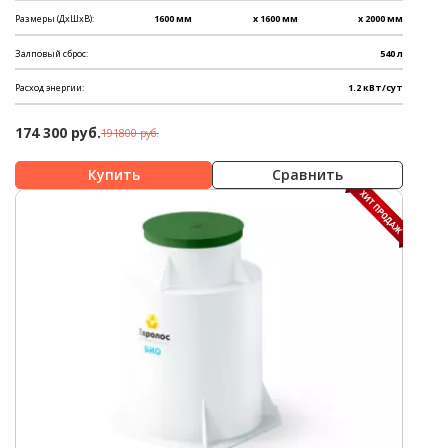
Размеры (ДхШхВ):
1600 мм
x 1600 мм
x 2000 мм
Залповый сброс:
540 л
Расход энергии:
1.2 кВт/сут
174 300 руб.
191800 руб.
Сравнить