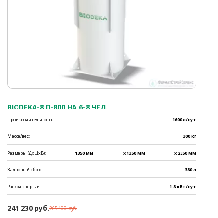
BIODEKA-8 П-800 НА 6-8 ЧЕЛ.
Производительность:
1600 л/сут
Масса/вес:
300 кг
Размеры (ДхШхВ):
1350 мм
x 1350 мм
x 2350 мм
Залповый сброс:
380 л
Расход энергии:
1.8 кВт/сут
241 230 руб.
265400 руб.