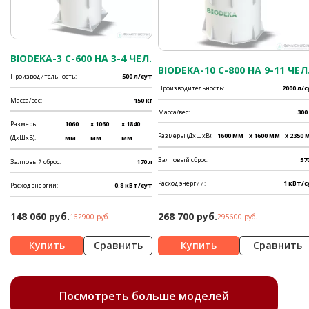
BIODEKA-3 C-600 НА 3-4 ЧЕЛ.
BIODEKA-10 C-800 НА 9-11 ЧЕЛ
Производительность:
500 л/сут
Производительность:
2000 л/
Масса/вес:
150 кг
Масса/вес:
300
Размеры
1060
x 1060
x 1840
Размеры (ДхШхВ):
1600 мм
x 1600 мм
x 2350 
(ДхШхВ):
мм
мм
мм
Залповый сброс:
57
Залповый сброс:
170 л
Расход энергии:
1 кВт/с
Расход энергии:
0.8 кВт/сут
148 060 руб.
268 700 руб.
162900 руб.
295600 руб.
Сравнить
Сравнить
Посмотреть больше моделей