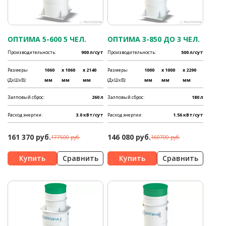
ОПТИМА 5-600 5 ЧЕЛ.
ОПТИМА 3-850 ДО 3 ЧЕЛ.
Производительность:
900 л/сут
Производительность:
500 л/сут
Размеры
1060
x 1060
x 2140
Размеры
1000
x 1000
x 2290
(ДхШхВ):
мм
мм
мм
(ДхШхВ):
мм
мм
мм
Залповый сброс:
260 л
Залповый сброс:
180 л
Расход энергии:
3.0 кВт/сут
Расход энергии:
1.56 кВт/сут
161 370 руб.
146 080 руб.
177500 руб.
160700 руб.
Сравнить
Сравнить