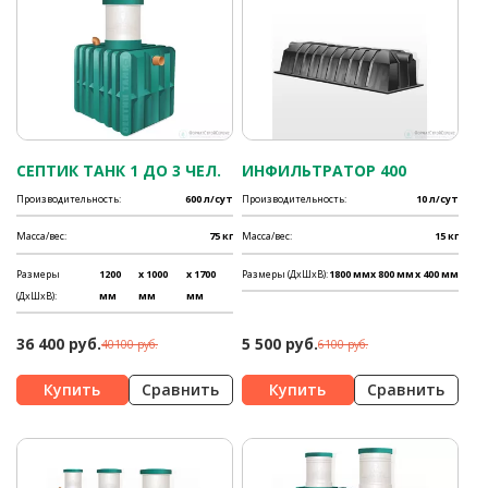
СЕПТИК ТАНК 1 ДО 3 ЧЕЛ.
ИНФИЛЬТРАТОР 400
Производительность:
600 л/сут
Производительность:
10 л/сут
Масса/вес:
75 кг
Масса/вес:
15 кг
Размеры
1200
x 1000
x 1700
Размеры (ДхШхВ):
1800 мм
x 800 мм
x 400 мм
(ДхШхВ):
мм
мм
мм
36 400 руб.
5 500 руб.
40100 руб.
6100 руб.
Сравнить
Сравнить