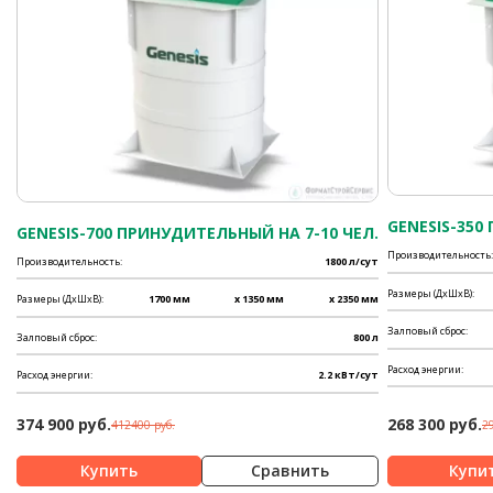
GENESIS-350
GENESIS-700 ПРИНУДИТЕЛЬНЫЙ НА 7-10 ЧЕЛ.
Производительность:
Производительность:
1800 л/сут
Размеры (ДхШхВ):
Размеры (ДхШхВ):
1700 мм
x 1350 мм
x 2350 мм
Залповый сброс:
Залповый сброс:
800 л
Расход энергии:
Расход энергии:
2.2 кВт/сут
374 900 руб.
268 300 руб.
412400 руб.
2
Сравнить