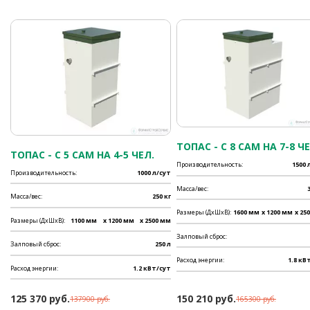
ТОПАС - C 8 САМ НА 7-8 ЧЕ
ТОПАС - C 5 САМ НА 4-5 ЧЕЛ.
Производительность:
1500 
Производительность:
1000 л/сут
Масса/вес:
Масса/вес:
250 кг
Размеры (ДхШхВ):
1600 мм
x 1200 мм
x 25
Размеры (ДхШхВ):
1100 мм
x 1200 мм
x 2500 мм
Залповый сброс:
Залповый сброс:
250 л
Расход энергии:
1.8 кВ
Расход энергии:
1.2 кВт/сут
125 370 руб.
150 210 руб.
137900 руб.
165300 руб.