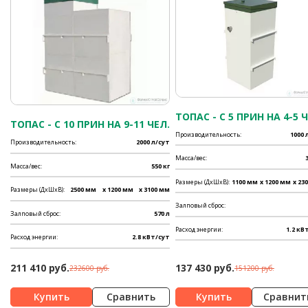
ТОПАС - C 5 ПРИН НА 4-5 Ч
ТОПАС - C 10 ПРИН НА 9-11 ЧЕЛ.
Производительность:
1000 
Производительность:
2000 л/сут
Масса/вес:
Масса/вес:
550 кг
Размеры (ДхШхВ):
1100 мм
x 1200 мм
x 23
Размеры (ДхШхВ):
2500 мм
x 1200 мм
x 3100 мм
Залповый сброс:
Залповый сброс:
570 л
Расход энергии:
1.2 кВ
Расход энергии:
2.8 кВт/сут
211 410 руб.
137 430 руб.
232600 руб.
151200 руб.
Сравнить
Сравнит