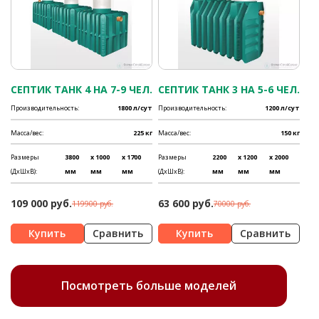
СЕПТИК ТАНК 4 НА 7-9 ЧЕЛ.
СЕПТИК ТАНК 3 НА 5-6 ЧЕЛ.
Производительность:
1800 л/сут
Производительность:
1200 л/сут
Масса/вес:
225 кг
Масса/вес:
150 кг
Размеры
3800
x 1000
x 1700
Размеры
2200
x 1200
x 2000
(ДхШхВ):
мм
мм
мм
(ДхШхВ):
мм
мм
мм
109 000 руб.
63 600 руб.
119900 руб.
70000 руб.
Сравнить
Сравнить
Посмотреть больше моделей