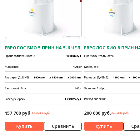
ЕВРОЛОС БИО 5 ПРИН НА 5-6 ЧЕЛ.
ЕВРОЛОС БИО 8 ПРИН НА
Производительность:
1000 л/сут
Производительность:
Масса/вес:
170 кг
Масса/вес:
Размеры (ДхШхВ):
1400 мм
x 1400 мм
x 2000 мм
Размеры (ДхШхВ):
1800 мм
x 1800 
Залповый сброс:
440 л
Залповый сброс:
Расход энергии:
1.2 кВт/сут
Расход энергии:
157 700 руб.
200 600 руб.
173500 руб.
220700 руб.
Сравнить
Сра