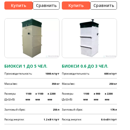
Сравнить
Сравнить
БИОКСИ 1 ДО 5 ЧЕЛ.
БИОКСИ 0.6 ДО 3 ЧЕЛ.
Производительность:
1000 л/сут
Производительность:
600 л/сут
Масса/вес:
350 кг
Масса/вес:
250 кг
Размеры
1100
x 1100
x 2200
Размеры
1100
x 900
x 2200
(ДхШхВ):
мм
мм
мм
(ДхШхВ):
мм
мм
мм
Залповый сброс:
250 л
Залповый сброс:
170 л
Расход энергии:
1.2 кВт/сут
Расход энергии:
0.6 кВт/сут