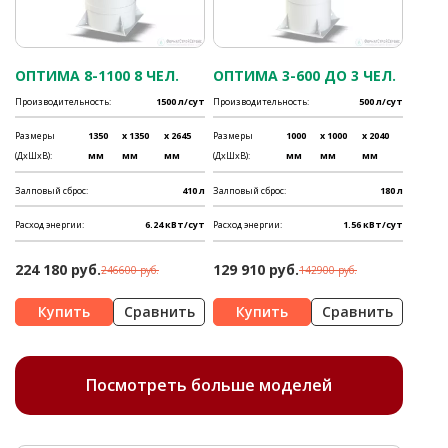
ОПТИМА 8-1100 8 ЧЕЛ.
ОПТИМА 3-600 ДО 3 ЧЕЛ.
Производительность:
1500 л/сут
Производительность:
500 л/сут
Размеры
1350
x 1350
x 2645
Размеры
1000
x 1000
x 2040
(ДхШхВ):
мм
мм
мм
(ДхШхВ):
мм
мм
мм
Залповый сброс:
410 л
Залповый сброс:
180 л
Расход энергии:
6.24 кВт/сут
Расход энергии:
1.56 кВт/сут
224 180 руб.
129 910 руб.
246600 руб.
142900 руб.
Сравнить
Сравнить
Посмотреть больше моделей