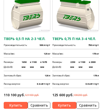
ТВЕРЬ 0,5 П НА 2-3 ЧЕЛ.
ТВЕРЬ 0,75 П НА 3-4 ЧЕЛ.
Производительность:
500 л/сут
Производительность:
750 л/сут
Масса/вес:
125 кг
Масса/вес:
175 кг
Размеры
1650
x 1100
x 1670
Размеры
2250
x 1100
x 2000
(ДхШхВ):
мм
мм
мм
(ДхШхВ):
мм
мм
мм
Залповый сброс:
120 л
Залповый сброс:
170 л
Расход энергии:
0.6 кВт/сут
Расход энергии:
0.8 кВт/сут
110 100 руб.
125 600 руб.
121100 руб.
138200 руб.
Сравнить
Сравнить