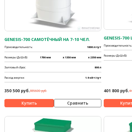
GENESIS-700 
GENESIS-700 САМОТЁЧНЫЙ НА 7-10 ЧЕЛ.
Производительность:
Производительность:
1800 л/сут
Размеры (ДхШхВ):
Размеры (ДхШхВ):
1700 мм
x 1350 мм
x 2350 мм
Залповый сброс:
800 л
Расход энергии:
1.9 кВт/сут
350 500 руб.
401 800 руб.
385600 руб.
4
Сравнить