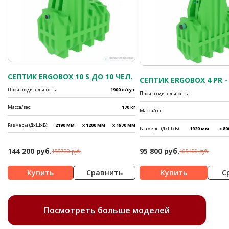
СЕПТИК ERGOBOX 10 S ДО 10 ЧЕЛ.
СЕПТИК ERGOBOX 4 PR - 
Производительность:
1900 л/сут
Производительность:
Масса/вес:
170 кг
Масса/вес:
Размеры (ДхШхВ):
2190 мм
x 1200 мм
x 1970 мм
Размеры (ДхШхВ):
1920 мм
x 8
144 200 руб.
95 800 руб.
158700 руб.
105400 руб.
Сравнить
С
Посмотреть больше моделей