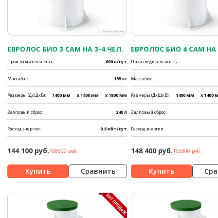
ЕВРОЛОС БИО 3 САМ НА 3-4 ЧЕЛ.
ЕВРОЛОС БИО 4 САМ НА 
Производительность:
600 л/сут
Производительность:
Масса/вес:
135 кг
Масса/вес:
Размеры (ДхШхВ):
1400 мм
x 1400 мм
x 1800 мм
Размеры (ДхШхВ):
1400 мм
x 1400 
Залповый сброс:
240 л
Залповый сброс:
Расход энергии:
0.6 кВт/сут
Расход энергии:
144 100 руб.
148 400 руб.
158500 руб.
163300 руб.
Сравнить
Сра