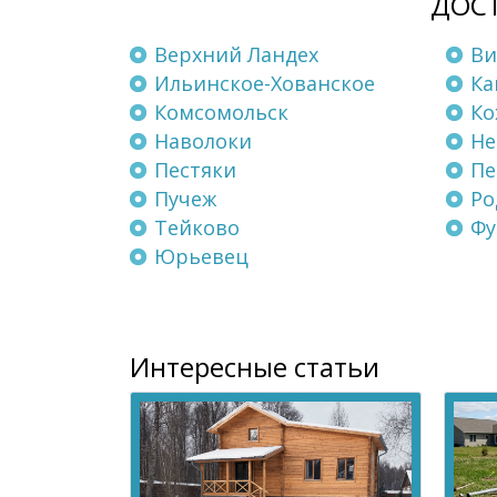
ДОСТ
Верхний Ландех
Ви
Ильинское-Хованское
Ка
Комсомольск
Ко
Наволоки
Не
Пестяки
Пе
Пучеж
Ро
Тейково
Фу
Юрьевец
Интересные статьи