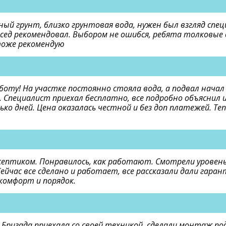
ный грунт, близко грунтовая вода, нужен был взгляд спе
сед рекомендовал. Выбором не ошибся, ребята толковые 
тоже рекомендую
боту! На участке постоянно стояла вода, а подвал нача
 Специалист приехал бесплатно, все подробно объяснил 
о дней. Цена оказалась честной и без доп платежей. Теп
септиком. Понравилось, как работают. Смотрели уровень 
ейчас все сделано и работает, все рассказали дали гаран
комфорт и порядок.
 Бригада приехала со своей техникой, сделали монтаж по