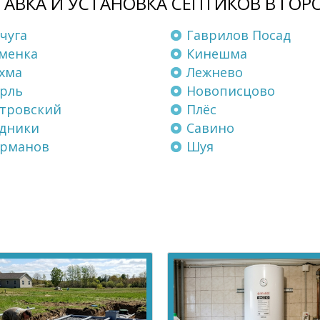
АВКА И УСТАНОВКА СЕПТИКОВ В ГОР
чуга
Гаврилов Посад
менка
Кинешма
хма
Лежнево
рль
Новописцово
тровский
Плёс
дники
Савино
рманов
Шуя