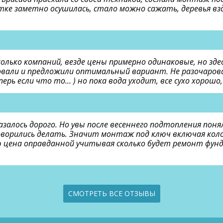
тке заметно осушилась, стало можно сажать, деревья взд
олько компаний, везде цены примерно одинаковые, но зде
вали и предложили оптимальный вариант. Не разочарова
ерь если что то… ) но пока вода уходит, все сухо хорошо,
азалось дорого. Но увы после весеннего подтопления пон
оворились делать. Значит монтаж под ключ включая кол
таю цена оправданной учитывая сколько будет ремонт фу
СМОТРЕТЬ ВСЕ ОТЗЫВЫ