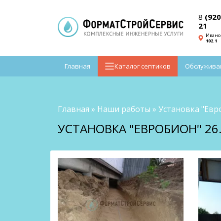
8
(920
21
Ивано
102.1
Главная
Каталог септиков
Обслужива
Главная
»
Наши работы
»
Установка "Евр
УСТАНОВКА "ЕВРОБИОН" 26.