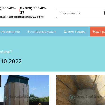
) 355-09-
8
(920) 355-09-
|
27
во,
ул. Парижской Коммуны 3А, офис
ние септиков
Инженерные услуги
Другие товары
Наши р
обион"
10.2022