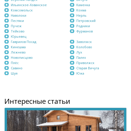
Ильинское-Хованское
Каменка
Комсомольск
Кохма
Наволоки
Нерль
Пестяки
Петровский
Пучеж
Родники
Тейково
Фурманов
Юрьевец
Гаврилов Посад
Заволжск
Кинешма
Колобово
Лежнево
Лух
Новописцово
Палех
Плёс
Приволжск
Савино
Старая Вичуга
Шуя
Южа
Интересные статьи