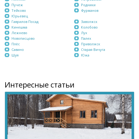
Пучеж
Родники
Тейково
Фурманов
Юрьевец
Гаврилов Посад
Заволжск
Кинешма
Колобово
Лежнево
Лух
Новописцово
Палех
Плёс
Приволжск
Савино
Старая Вичуга
Шуя
Южа
Интересные статьи