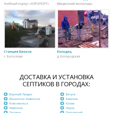
Учебный корпус «АЭРОПОРТ»
Введенский монастырь
Станция Биокси
Колодец
с. Богослово
д. Богородская
ДОСТАВКА И УСТАНОВКА
СЕПТИКОВ В ГОРОДАХ:
Верхний Ландех
Вичуга
Ильинское-Хованское
Каменка
Комсомольск
Кохма
Наволоки
Нерль
Пестяки
Петровский