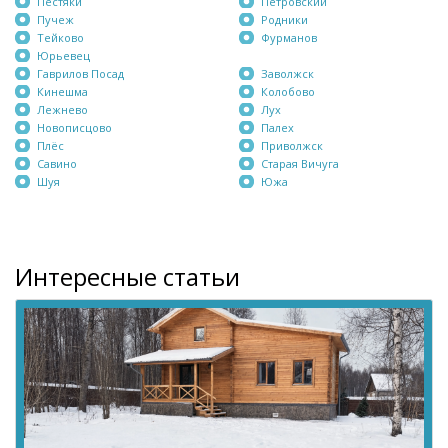
Пестяки
Петровский
Пучеж
Родники
Тейково
Фурманов
Юрьевец
Гаврилов Посад
Заволжск
Кинешма
Колобово
Лежнево
Лух
Новописцово
Палех
Плёс
Приволжск
Савино
Старая Вичуга
Шуя
Южа
Интересные статьи