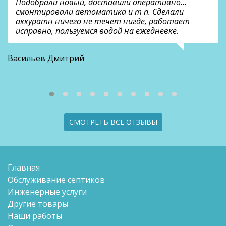
Подобрали новый, доставили оперативно…
смонтировали автоматика и т п. Сделали
аккуратн ничего не течет нигде, работает
исправно, пользуемся водой на ежедневке.
О
Васильев Дмитрий
СМОТРЕТЬ ВСЕ ОТЗЫВЫ
Главная
Обслуживание септиков
Инженерные услуги
Другие товары
Наши работы