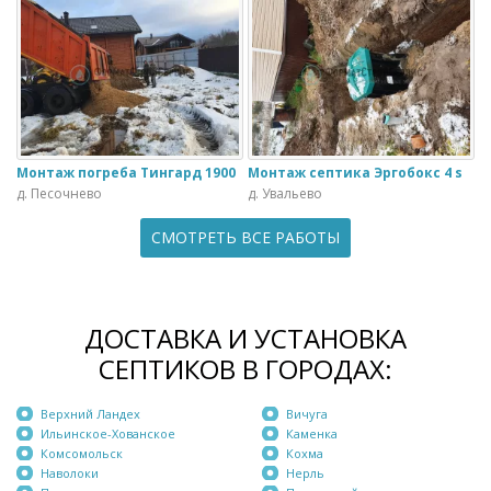
Монтаж погреба Тингард 1900
Монтаж септика Эргобокс 4 s
д. Песочнево
д. Увальево
СМОТРЕТЬ ВСЕ РАБОТЫ
ДОСТАВКА И УСТАНОВКА
СЕПТИКОВ В ГОРОДАХ:
Верхний Ландех
Вичуга
Ильинское-Хованское
Каменка
Комсомольск
Кохма
Наволоки
Нерль