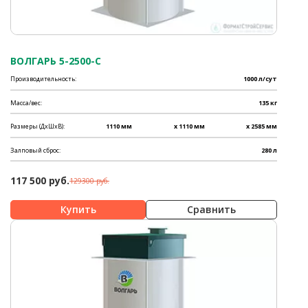
ВОЛГАРЬ 5-2500-С
Производительность:
1000 л/сут
Масса/вес:
135 кг
Размеры (ДхШхВ):
1110 мм
x 1110 мм
x 2585 мм
Залповый сброс:
280 л
117 500 руб.
129300 руб.
Сравнить