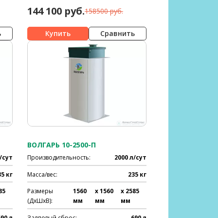
144 100 руб.
158500 руб.
ь
Сравнить
ВОЛГАРЬ 10-2500-П
/сут
Производительность:
2000 л/сут
35 кг
Масса/вес:
235 кг
85
Размеры
1560
x 1560
x 2585
(ДхШхВ):
мм
мм
мм
690 л
Залповый сброс:
690 л