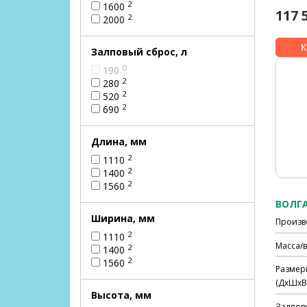
2
1600
117 
2
2000
Залповый сброс, л
0
190
2
280
2
520
2
690
Длина, мм
2
1110
2
1400
2
1560
ВОЛГА
Ширина, мм
Произв
2
1110
Масса/в
2
1400
2
1560
Размер
(ДхШхВ)
Высота, мм
Залпов