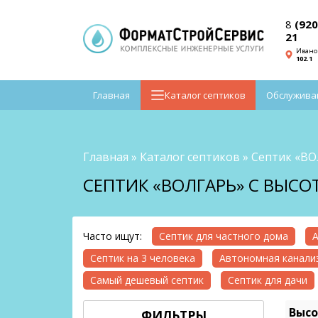
8
(920
21
Ивано
102.1
Главная
Каталог септиков
Обслужива
Главная
»
Каталог септиков
»
Септик «В
СЕПТИК «ВОЛГАРЬ» С ВЫСО
Часто ищут:
Септик для частного дома
А
Септик на 3 человека
Автономная канализ
Самый дешевый септик
Септик для дачи
Высо
ФИЛЬТРЫ