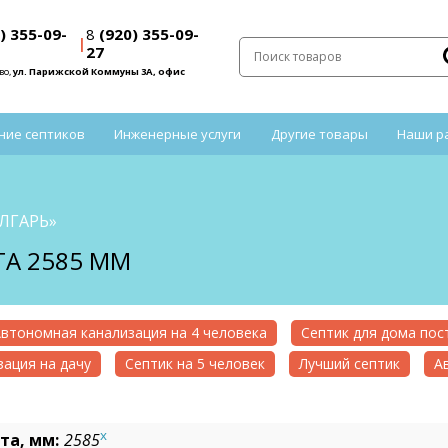
) 355-09-
8
(920) 355-09-
|
27
во,
ул. Парижской Коммуны 3А, офис
ние септиков
Инженерные услуги
Другие товары
Наши р
ОЛГАРЬ»
ТА 2585 ММ
втономная канализация на 4 человека
Септик для дома по
ация на дачу
Септик на 5 человек
Лучший септик
А
x
та, мм:
2585