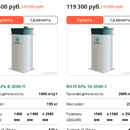
500 руб.
119 300 руб.
129300 руб.
131300 руб.
Сравнить
Сравнит
РЬ 8-2500-П
ВОЛГАРЬ 10-2500-С
одительность:
1600 л/сут
Производительность:
2000 л
ес:
195 кг
Масса/вес:
2
ы
1400
x 1400
x 2585
Размеры
1560
x 1560
x 25
:
мм
мм
мм
(ДхШхВ):
мм
мм
мм
ый сброс:
520 л
Залповый сброс: