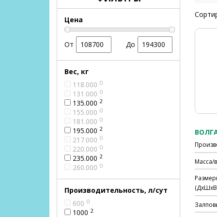
Сортир
Цена
От
До
Вес, кг
0
118.000
0
131.000
2
135.000
0
155.000
0
181.000
2
195.000
ВОЛГА
0
217.000
Произв
0
220.000
2
235.000
Масса/в
0
260.000
Размер
(ДхШхВ)
Производительность, л/сут
0
600
Залпов
2
1000