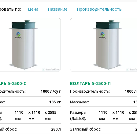
овать по:
Цена
Название
Производительность
РЬ 5-2500-С
ВОЛГАРЬ 5-2500-П
одительность:
1000 л/сут
Производительность:
1000 л
ес:
135 кг
Масса/вес:
1
ы
1110
x 1110
x 2585
Размеры
1110
x 1110
x 25
:
мм
мм
мм
(ДхШхВ):
мм
мм
мм
ый сброс:
280 л
Залповый сброс: