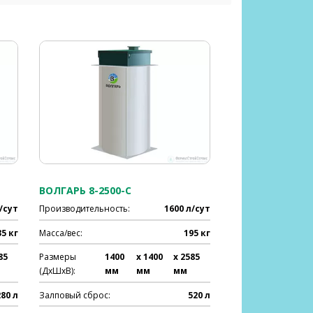
ВОЛГАРЬ 8-2500-С
/сут
Производительность:
1600 л/сут
35 кг
Масса/вес:
195 кг
85
Размеры
1400
x 1400
x 2585
(ДхШхВ):
мм
мм
мм
280 л
Залповый сброс:
520 л