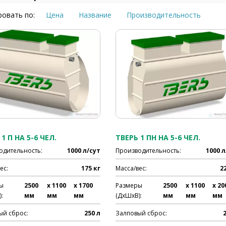
овать по:
Цена
Название
Производительность
1 П НА 5-6 ЧЕЛ.
ТВЕРЬ 1 ПН НА 5-6 ЧЕЛ.
одительность:
1000 л/сут
Производительность:
1000 л
ес:
175 кг
Масса/вес:
2
ы
2500
x 1100
x 1700
Размеры
2500
x 1100
x 20
:
мм
мм
мм
(ДхШхВ):
мм
мм
мм
ый сброс:
250 л
Залповый сброс: