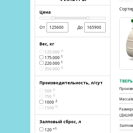
Сортир
Цена
От
До
Вес, кг
0
125.000
1
175.000
1
220.000
0
350.000
ТВЕРЬ 
Производительность, л/сут
Произв
0
500
0
750
Масса/в
2
1000
0
1500
Размер
(ДхШхВ)
Залповый сброс, л
Залпов
+1
120