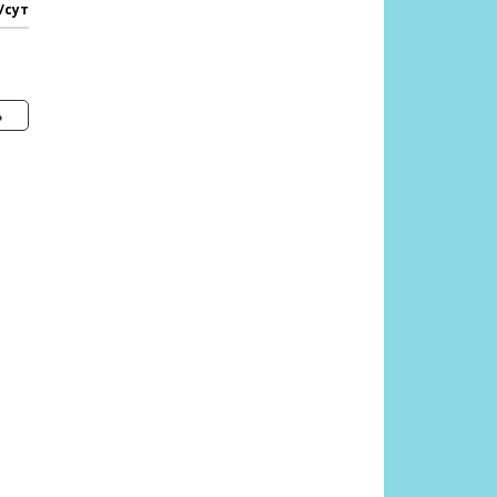
/сут
ь