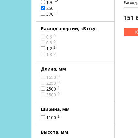
+1
170
Расход 
250
+1
370
151 
Расход энергии, кВт/сут
0
0.6
0
0.8
2
1.2
0
1.8
Длина, мм
0
1650
0
2250
2
2500
0
3500
Ширина, мм
2
1100
Высота, мм