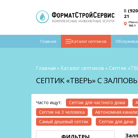
8
(920
21
Ивано
102.1
Главная
Каталог септиков
Обслужива
Главная
»
Каталог септиков
»
Септик «ТВ
СЕПТИК «ТВЕРЬ» С ЗАЛПОВ
Часто ищут:
Септик для частного дома
А
Септик на 3 человека
Автономная канализ
Самый дешевый септик
Септик для дачи
Залп
ФИЛЬТРЫ