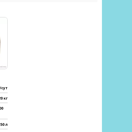
/сут
20 кг
00
250 л