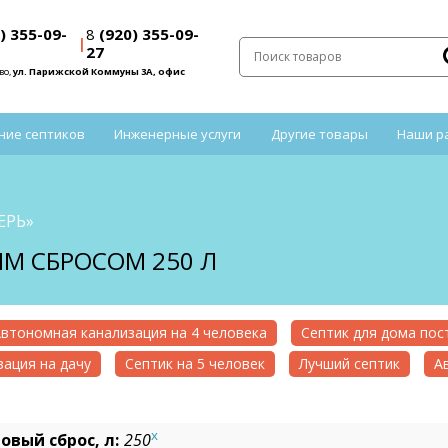
) 355-09-
8
(920) 355-09-
|
27
во,
ул. Парижской Коммуны 3А, офис
ние септиков
Инженерные услуги
Другие товары
Наши р
ЕРЬ»
ЫМ СБРОСОМ 250 Л
втономная канализация на 4 человека
Септик для дома по
ация на дачу
Септик на 5 человек
Лучший септик
А
x
овый сброс, л:
250