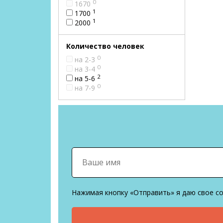
0
1670
1
1700
1
2000
Количество человек
0
на 2-3
0
на 3-4
2
на 5-6
0
на 7-9
Нажимая кнопку «Отправить» я даю свое с