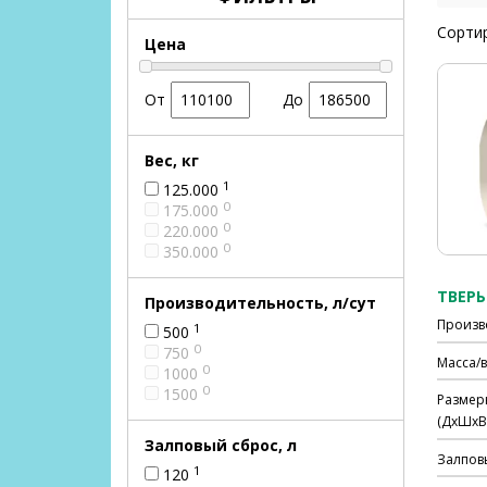
Сортир
Цена
От
До
Вес, кг
1
125.000
0
175.000
0
220.000
0
350.000
ТВЕРЬ 
Производительность, л/сут
Произв
1
500
0
750
Масса/в
0
1000
0
1500
Размер
(ДхШхВ)
Залповый сброс, л
Залпов
1
120