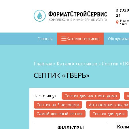
8
(920
21
Ивано
102.1
Главная
Каталог септиков
Обслужива
Главная
»
Каталог септиков
»
Септик «ТВ
СЕПТИК «ТВЕРЬ»
Часто ищут:
Септик для частного дома
А
Септик на 3 человека
Автономная канализ
Самый дешевый септик
Септик для дачи
Коли
ФИЛЬТРЫ