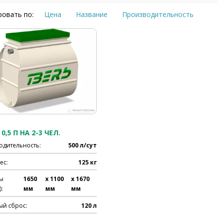
овать по:
Цена
Название
Производительность
0,5 П НА 2-3 ЧЕЛ.
одительность:
500 л/сут
ес:
125 кг
ы
1650
x 1100
x 1670
:
мм
мм
мм
ый сброс:
120 л