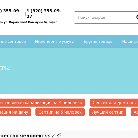
) 355-09-
8
(920) 355-09-
|
27
во,
ул. Парижской Коммуны 3А, офис
ние септиков
Инженерные услуги
Другие товары
Наши р
ЕРЬ»
втономная канализация на 4 человека
Септик для дома по
ация на дачу
Септик на 5 человек
Лучший септик
А
x
чество человек:
на 2-3