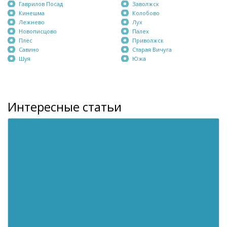
Гаврилов Посад
Заволжск
Кинешма
Колобово
Лежнево
Лух
Новописцово
Палех
Плёс
Приволжск
Савино
Старая Вичуга
Шуя
Южа
Интересные статьи