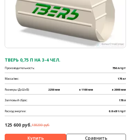
ТВЕРЬ 0,75 П НА 3-4 ЧЕЛ.
Производительность:
750 л/сут
Масса/вес:
175 кг
Размеры (ДхШхВ):
2250 мм
x 1100 мм
x 2000 мм
Залповый сброс:
170 л
Расход энергии:
0.8 кВт/сут
125 600 руб.
138200 руб.
Сравнить