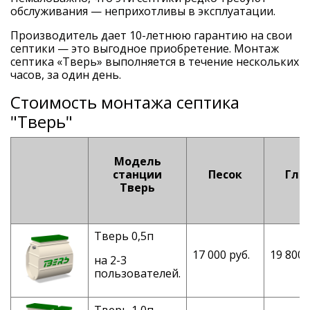
обслуживания — неприхотливы в эксплуатации.
Производитель дает 10-летнюю гарантию на свои
септики — это выгодное приобретение. Монтаж
септика «Тверь» выполняется в течение нескольких
часов, за один день.
Стоимость монтажа септика
"Тверь"
Модель
станции
Песок
Гли
Тверь
Тверь 0,5п
17 000 руб.
19 800 
на 2-3
пользователей.
Тверь 1,0п