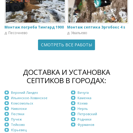
Монтаж погреба Тингард 1900
Монтаж септика Эргобокс 4 s
д. Песочнево
д. Увальево
СМОТРЕТЬ ВСЕ РАБОТЫ
ДОСТАВКА И УСТАНОВКА
СЕПТИКОВ В ГОРОДАХ:
Верхний Ландех
Вичуга
Ильинское-Хованское
Каменка
Комсомольск
Кохма
Наволоки
Нерль
Пестяки
Петровский
Пучеж
Родники
Тейково
Фурманов
Юрьевец