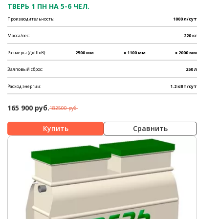
ТВЕРЬ 1 ПН НА 5-6 ЧЕЛ.
Производительность:
1000 л/сут
Масса/вес:
220 кг
Размеры (ДхШхВ):
2500 мм
x 1100 мм
x 2000 мм
Залповый сброс:
250 л
Расход энергии:
1.2 кВт/сут
165 900 руб.
182500 руб.
Сравнить