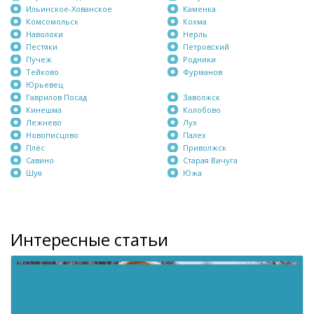
Ильинское-Хованское
Каменка
Комсомольск
Кохма
Наволоки
Нерль
Пестяки
Петровский
Пучеж
Родники
Тейково
Фурманов
Юрьевец
Гаврилов Посад
Заволжск
Кинешма
Колобово
Лежнево
Лух
Новописцово
Палех
Плёс
Приволжск
Савино
Старая Вичуга
Шуя
Южа
Интересные статьи