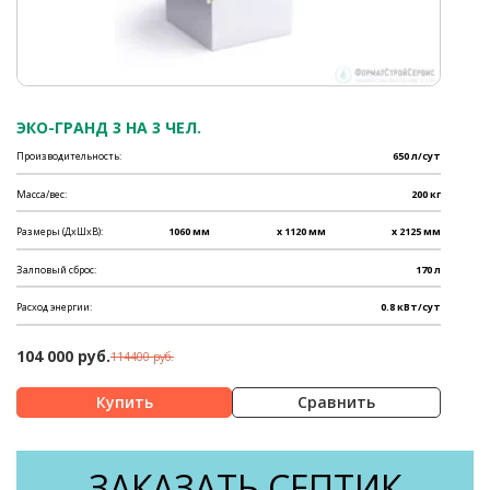
ЭКО-ГРАНД 3 НА 3 ЧЕЛ.
Производительность:
650 л/сут
Масса/вес:
200 кг
Размеры (ДхШхВ):
1060 мм
x 1120 мм
x 2125 мм
Залповый сброс:
170 л
Расход энергии:
0.8 кВт/сут
104 000 руб.
114400 руб.
Сравнить
ЗАКАЗАТЬ СЕПТИК