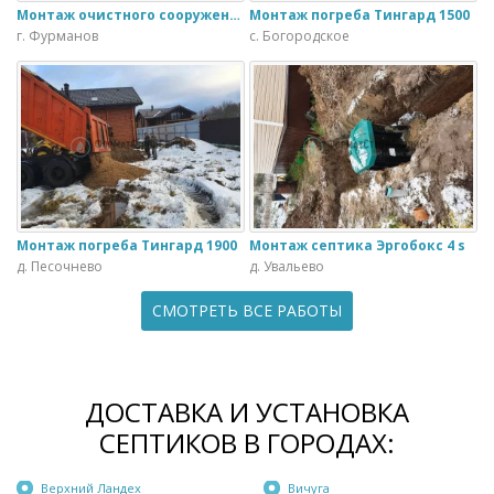
Монтаж очистного сооружения Тверь - 1.1ПН в загородном доме
Монтаж погреба Тингард 1500
г. Фурманов
с. Богородское
Монтаж погреба Тингард 1900
Монтаж септика Эргобокс 4 s
д. Песочнево
д. Увальево
СМОТРЕТЬ ВСЕ РАБОТЫ
ДОСТАВКА И УСТАНОВКА
СЕПТИКОВ В ГОРОДАХ:
Верхний Ландех
Вичуга