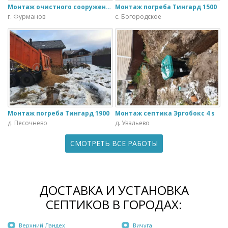
Монтаж очистного сооружения Тверь - 1.1ПН в загородном доме
Монтаж погреба Тингард 1500
г. Фурманов
с. Богородское
Монтаж погреба Тингард 1900
Монтаж септика Эргобокс 4 s
д. Песочнево
д. Увальево
СМОТРЕТЬ ВСЕ РАБОТЫ
ДОСТАВКА И УСТАНОВКА
СЕПТИКОВ В ГОРОДАХ:
Верхний Ландех
Вичуга