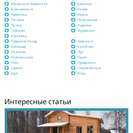
Ильинское-Хованское
Каменка
Комсомольск
Кохма
Наволоки
Нерль
Пестяки
Петровский
Пучеж
Родники
Тейково
Фурманов
Юрьевец
Гаврилов Посад
Заволжск
Кинешма
Колобово
Лежнево
Лух
Новописцово
Палех
Плёс
Приволжск
Савино
Старая Вичуга
Шуя
Южа
Интересные статьи