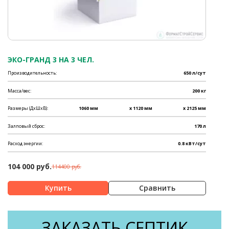
ЭКО-ГРАНД 3 НА 3 ЧЕЛ.
Производительность:
650 л/сут
Масса/вес:
200 кг
Размеры (ДхШхВ):
1060 мм
x 1120 мм
x 2125 мм
Залповый сброс:
170 л
Расход энергии:
0.8 кВт/сут
104 000 руб.
114400 руб.
Сравнить
ЗАКАЗАТЬ СЕПТИК