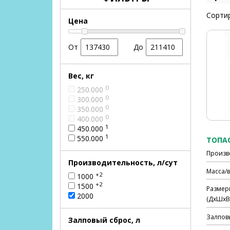
Сортир
Цена
От
До
Вес, кг
0
250.000
0
300.000
0
350.000
0
400.000
1
450.000
1
550.000
ТОПАС
Произв
Производительность, л/сут
Масса/в
+2
1000
+2
1500
Размер
2000
(ДхШхВ)
Залпов
Залповый сброс, л