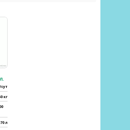
Л.
/сут
50 кг
00
570 л