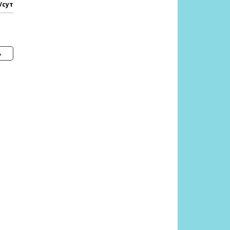
/сут
ь