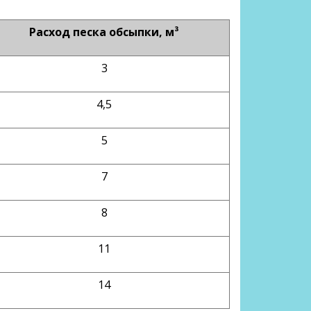
Расход песка обсыпки, м³
3
4,5
5
7
8
11
14