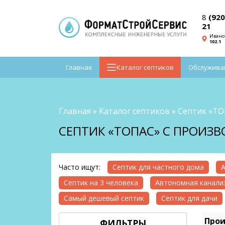
8
(920
21
Ивано
102.1
Главная
Каталог септиков
Обслужива
Главная
»
Каталог септиков
»
Септик «Т
СЕПТИК «ТОПАС» С ПРОИЗ
Часто ищут:
Септик для частного дома
А
Септик на 3 человека
Автономная канализ
Самый дешевый септик
Септик для дачи
Прои
ФИЛЬТРЫ