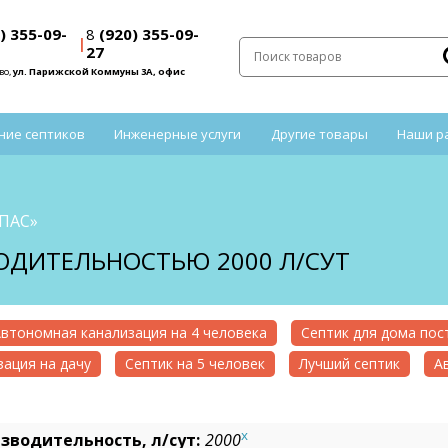
) 355-09-
8
(920) 355-09-
|
27
во,
ул. Парижской Коммуны 3А, офис
ние септиков
Инженерные услуги
Другие товары
Наши р
ОПАС»
ВОДИТЕЛЬНОСТЬЮ 2000 Л/СУТ
втономная канализация на 4 человека
Септик для дома по
ация на дачу
Септик на 5 человек
Лучший септик
А
x
зводительность, л/сут:
2000