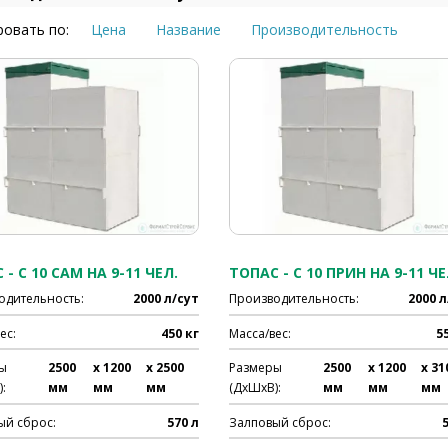
овать по:
Цена
Название
Производительность
 - C 10 САМ НА 9-11 ЧЕЛ.
ТОПАС - C 10 ПРИН НА 9-11 ЧЕ
одительность:
2000 л/сут
Производительность:
2000 л
ес:
450 кг
Масса/вес:
5
ы
2500
x 1200
x 2500
Размеры
2500
x 1200
x 31
:
мм
мм
мм
(ДхШхВ):
мм
мм
мм
ый сброс:
570 л
Залповый сброс: