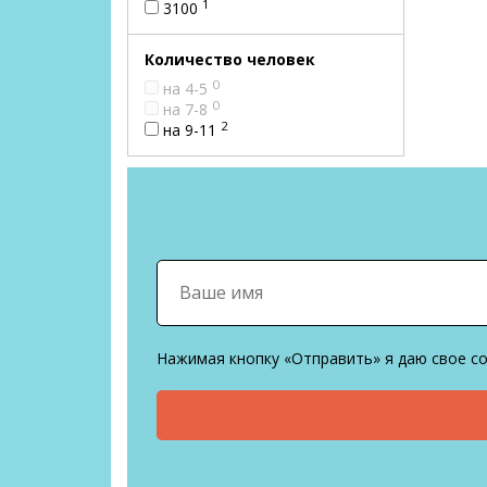
1
3100
Количество человек
0
на 4-5
0
на 7-8
2
на 9-11
Нажимая кнопку «Отправить» я даю свое с