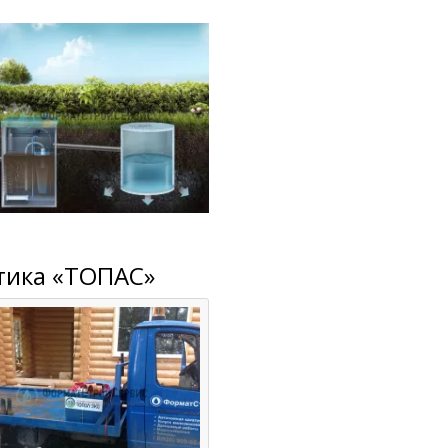
птика «ТОПАС»