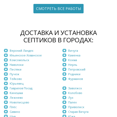
СМОТРЕТЬ ВСЕ РАБОТЫ
ДОСТАВКА И УСТАНОВКА
СЕПТИКОВ В ГОРОДАХ:
Верхний Ландех
Вичуга
Ильинское-Хованское
Каменка
Комсомольск
Кохма
Наволоки
Нерль
Пестяки
Петровский
Пучеж
Родники
Тейково
Фурманов
Юрьевец
Гаврилов Посад
Заволжск
Кинешма
Колобово
Лежнево
Лух
Новописцово
Палех
Плёс
Приволжск
Савино
Старая Вичуга
Шуя
Южа