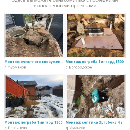
выполненными проектами
Монтаж очистного сооружения Тверь - 1.1ПН в загородном доме
Монтаж погреба Тингард 1500
г. Фурманов
с. Богородское
Монтаж погреба Тингард 1900
Монтаж септика Эргобокс 4 s
д. Песочнево
д. Увальево