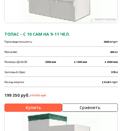
ТОПАС - C 10 САМ НА 9-11 ЧЕЛ.
Производительность:
2000 л/сут
Масса/вес:
450 кг
Размеры (ДхШхВ):
2500 мм
x 1200 мм
x 2500 мм
Залповый сброс:
570 л
Расход энергии:
2.8 кВт/сут
199 350 руб.
219300 руб.
Сравнить