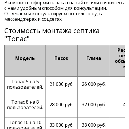
Вы можете оформить заказ на сайте, или свяжитесь
с нами удобным способом для консультации.
Отвечаем и консультируем по телефону, в
мессенджерах и соцсетях.
Стоимость монтажа септика
"Топас"
Расх
пес
Модель
Песок
Глина
обсып
м³
Топас 5 на 5
21 000 руб.
26 000 руб.
3
пользователей.
Топас 8 на 8
28 000 руб.
32 000 руб.
4,
пользователей.
Топас 10 на 10
33 000 руб.
38 000 руб.
5
пользователей.