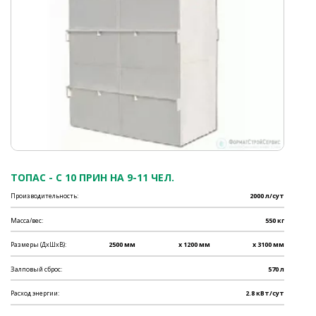
ТОПАС - C 10 ПРИН НА 9-11 ЧЕЛ.
Производительность:
2000 л/сут
Масса/вес:
550 кг
Размеры (ДхШхВ):
2500 мм
x 1200 мм
x 3100 мм
Залповый сброс:
570 л
Расход энергии:
2.8 кВт/сут