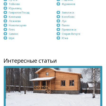
Тейково
Фурманов
Юрьевец
Гаврилов Посад
Заволжск
Кинешма
Колобово
Лежнево
Лух
Новописцово
Палех
Плёс
Приволжск
Савино
Старая Вичуга
Шуя
Южа
Интересные статьи