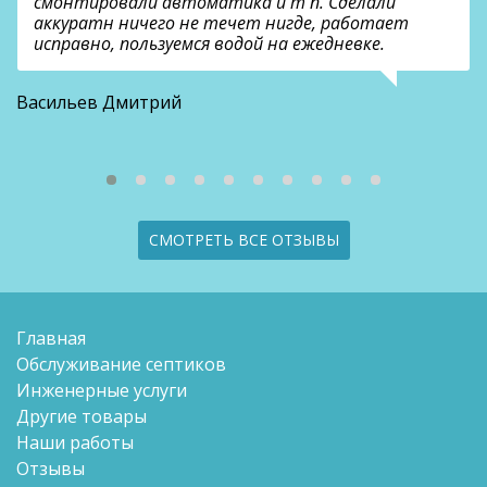
смонтировали автоматика и т п. Сделали
аккуратн ничего не течет нигде, работает
исправно, пользуемся водой на ежедневке.
О
Васильев Дмитрий
СМОТРЕТЬ ВСЕ ОТЗЫВЫ
Главная
Обслуживание септиков
Инженерные услуги
Другие товары
Наши работы
Отзывы