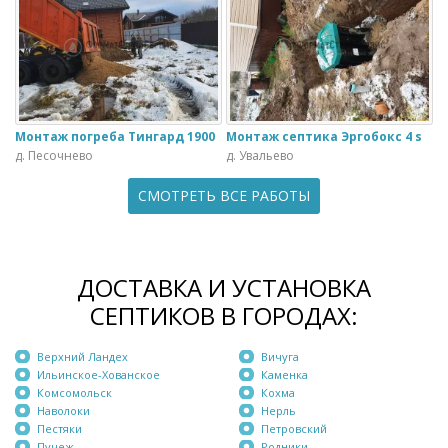
Монтаж погреба Тингард 1900
Монтаж септика Эргобокс 4 s
д. Песочнево
д. Увальево
СМОТРЕТЬ ВСЕ РАБОТЫ
ДОСТАВКА И УСТАНОВКА
СЕПТИКОВ В ГОРОДАХ:
Верхний Ландех
Вичуга
Ильинское-Хованское
Каменка
Комсомольск
Кохма
Наволоки
Нерль
Пестяки
Петровский
Пучеж
Родники