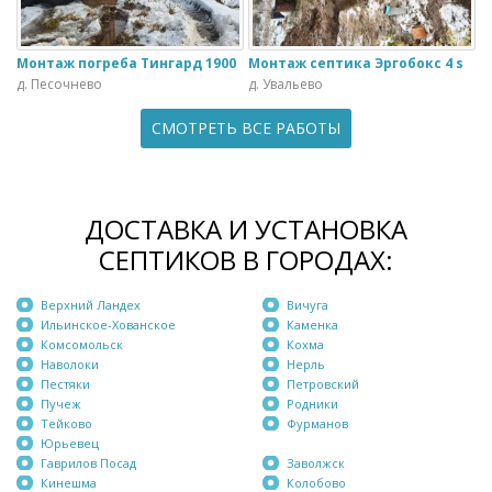
Монтаж погреба Тингард 1900
Монтаж септика Эргобокс 4 s
д. Песочнево
д. Увальево
СМОТРЕТЬ ВСЕ РАБОТЫ
ДОСТАВКА И УСТАНОВКА
СЕПТИКОВ В ГОРОДАХ:
Верхний Ландех
Вичуга
Ильинское-Хованское
Каменка
Комсомольск
Кохма
Наволоки
Нерль
Пестяки
Петровский
Пучеж
Родники
Тейково
Фурманов
Юрьевец
Гаврилов Посад
Заволжск
Кинешма
Колобово