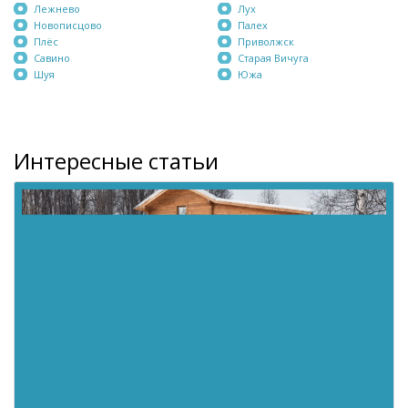
Лежнево
Лух
Новописцово
Палех
Плёс
Приволжск
Савино
Старая Вичуга
Шуя
Южа
Интересные статьи