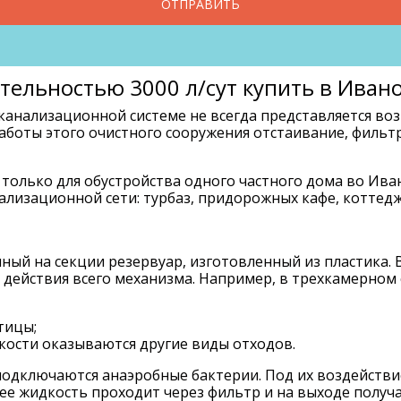
ОТПРАВИТЬ
тельностью 3000 л/сут купить в Иван
канализационной системе не всегда представляется в
работы этого очистного сооружения отстаивание, фильт
олько для обустройства одного частного дома во Иван
лизационной сети: турбаз, придорожных кафе, коттедж
ный на секции резервуар, изготовленный из пластика.
ип действия всего механизма. Например, в трехкамерн
тицы;
кости оказываются другие виды отходов.
 подключаются анаэробные бактерии. Под их воздейств
алее жидкость проходит через фильтр и на выходе получ