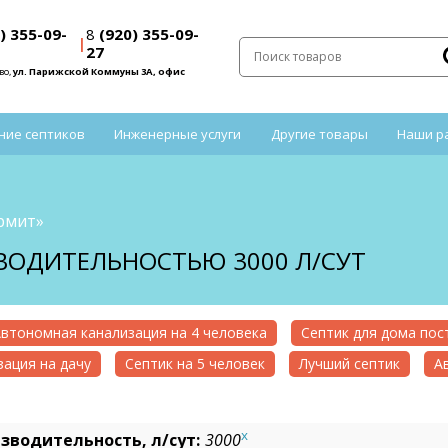
) 355-09-
8
(920) 355-09-
|
27
во,
ул. Парижской Коммуны 3А, офис
ние септиков
Инженерные услуги
Другие товары
Наши р
рмит»
ЗВОДИТЕЛЬНОСТЬЮ 3000 Л/СУТ
втономная канализация на 4 человека
Септик для дома по
ация на дачу
Септик на 5 человек
Лучший септик
А
x
зводительность, л/сут:
3000