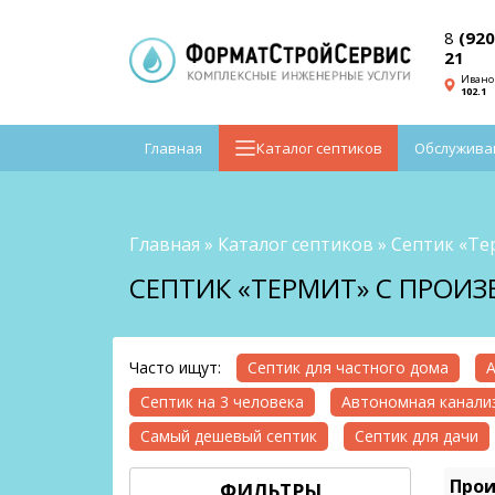
8
(920
21
Ивано
102.1
Главная
Каталог септиков
Обслужива
Главная
»
Каталог септиков
»
Септик «Те
СЕПТИК «ТЕРМИТ» С ПРОИ
Часто ищут:
Септик для частного дома
А
Септик на 3 человека
Автономная канализ
Самый дешевый септик
Септик для дачи
Прои
ФИЛЬТРЫ