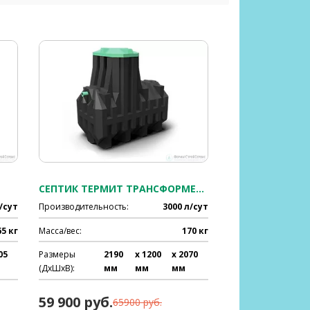
СЕПТИК ТЕРМИТ ТРАНСФОРМЕР 3.0 S
/сут
Производительность:
3000 л/сут
65 кг
Масса/вес:
170 кг
05
Размеры
2190
x 1200
x 2070
(ДхШхВ):
мм
мм
мм
59 900 руб.
65900 руб.