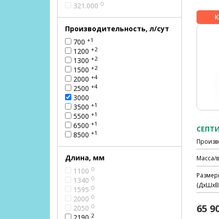
0
321.000
Производительность, л/сут
+1
700
+2
1200
+2
1300
+2
1500
+4
2000
+4
2500
3000
+1
3500
+1
5500
+1
6500
+1
8500
Произв
Длина, мм
Масса/в
0
1100
Размер
0
1340
(ДхШхВ)
0
1595
0
2000
65 9
0
2050
2
2190