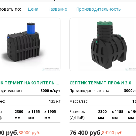
овать по:
Цена
Название
Производительность
СЕПТИК ТЕРМИТ НАКОПИТЕЛЬ 3.0
СЕПТИК ТЕРМИТ ПРОФИ 3.0
одительность:
3000 л/сут
Производительность:
3000 л
ес:
135 кг
Масса/вес:
1
ы
2300
x 1155
x 1905
Размеры
2300
x 1155
x 19
:
мм
мм
мм
(ДхШхВ):
мм
мм
мм
00 руб.
76 400 руб.
88000 руб.
84100 руб.