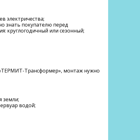
ев электричества;
жно знать покупателю перед
я: круглогодичный или сезонный;
ке «ТЕРМИТ-Трансформер», монтаж нужно
я земли;
зервуар водой;