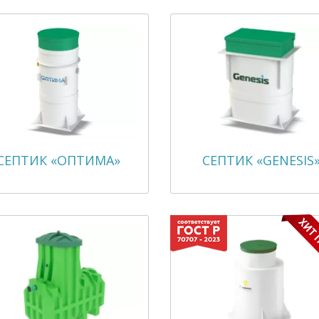
СЕПТИК «ОПТИМА»
СЕПТИК «GENESIS