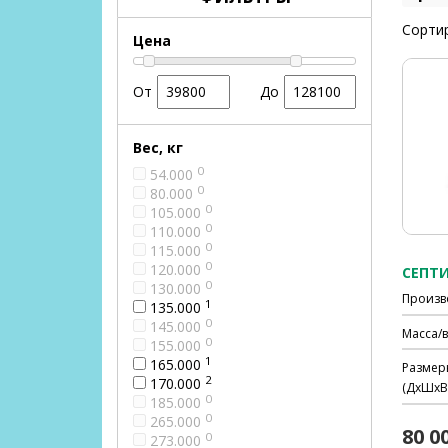
Сортир
Цена
От
До
Вес, кг
0
54.000
0
80.000
0
105.000
0
110.000
0
115.000
0
120.000
0
130.000
Произв
1
135.000
0
145.000
Масса/в
0
155.000
1
165.000
Размер
2
170.000
(ДхШхВ)
0
185.000
0
265.000
80 0
0
273.000