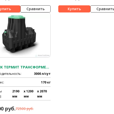
Сравнить
Сравнит
СЕПТИК ТЕРМИТ ТРАНСФОРМЕР 3.0 PR
одительность:
3000 л/сут
ес:
170 кг
ы
2190
x 1200
x 2070
:
мм
мм
мм
00 руб.
72500 руб.