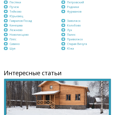
Пестяки
Петровский
Пучеж
Родники
Тейково
Фурманов
Юрьевец
Гаврилов Посад
Заволжск
Кинешма
Колобово
Лежнево
Лух
Новописцово
Палех
Плёс
Приволжск
Савино
Старая Вичуга
Шуя
Южа
Интересные статьи