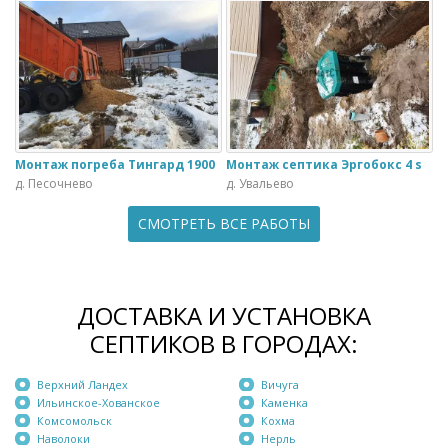
Монтаж погреба Тингард 1900
Монтаж септика Эргобокс 4 s
д. Песочнево
д. Увальево
СМОТРЕТЬ ВСЕ РАБОТЫ
ДОСТАВКА И УСТАНОВКА
СЕПТИКОВ В ГОРОДАХ:
Верхний Ландех
Вичуга
Ильинское-Хованское
Каменка
Комсомольск
Кохма
Наволоки
Нерль