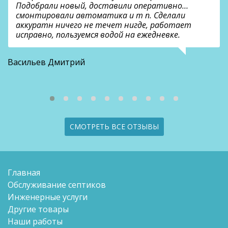
Подобрали новый, доставили оперативно…
смонтировали автоматика и т п. Сделали
аккуратн ничего не течет нигде, работает
исправно, пользуемся водой на ежедневке.
О
Васильев Дмитрий
СМОТРЕТЬ ВСЕ ОТЗЫВЫ
Главная
Обслуживание септиков
Инженерные услуги
Другие товары
Наши работы