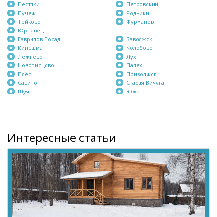
Пестяки
Петровский
Пучеж
Родники
Тейково
Фурманов
Юрьевец
Гаврилов Посад
Заволжск
Кинешма
Колобово
Лежнево
Лух
Новописцово
Палех
Плёс
Приволжск
Савино
Старая Вичуга
Шуя
Южа
Интересные статьи