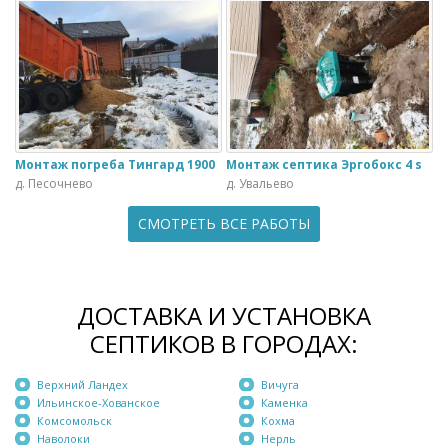
Монтаж погреба Тингард 1900
Монтаж септика Эргобокс 4 s
д. Песочнево
д. Увальево
СМОТРЕТЬ ВСЕ РАБОТЫ
ДОСТАВКА И УСТАНОВКА
СЕПТИКОВ В ГОРОДАХ:
Верхний Ландех
Вичуга
Ильинское-Хованское
Каменка
Комсомольск
Кохма
Наволоки
Нерль