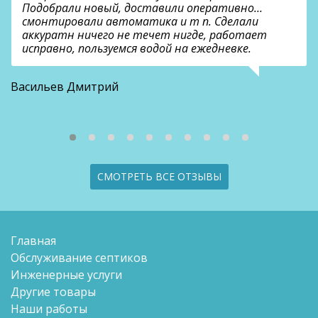
Подобрали новый, доставили оперативно…
смонтировали автоматика и т п. Сделали
аккуратн ничего не течет нигде, работает
исправно, пользуемся водой на ежедневке.
О
Васильев Дмитрий
СМОТРЕТЬ ВСЕ ОТЗЫВЫ
Главная
Обслуживание септиков
Инженерные услуги
Другие товары
Наши работы