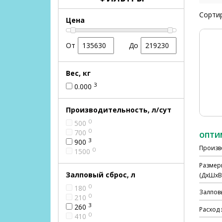
Сортир
Цена
От
До
Вес, кг
3
0.000
Производительность, л/сут
0
500
0
700
ОПТИМ
3
900
Произв
0
1500
Размер
Залповый сброс, л
(ДхШхВ)
0
180
Залпов
0
210
3
260
Расход 
0
410