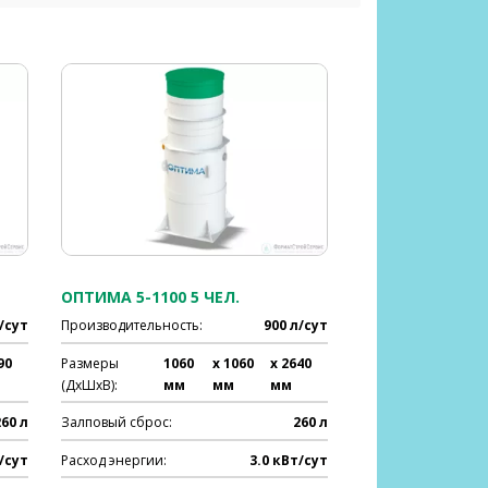
ОПТИМА 5-1100 5 ЧЕЛ.
/сут
Производительность:
900 л/сут
90
Размеры
1060
x 1060
x 2640
(ДхШхВ):
мм
мм
мм
260 л
Залповый сброс:
260 л
/сут
Расход энергии:
3.0 кВт/сут