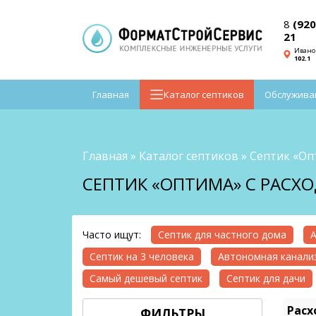
8
(920
21
Ивано
102.1
Главная
Каталог септиков
Обслужива
Главная
»
Каталог септиков
»
Септик «Оп
СЕПТИК «ОПТИМА» С РАСХО
Часто ищут:
Септик для частного дома
А
Септик на 3 человека
Автономная канализ
Самый дешевый септик
Септик для дачи
Расх
ФИЛЬТРЫ