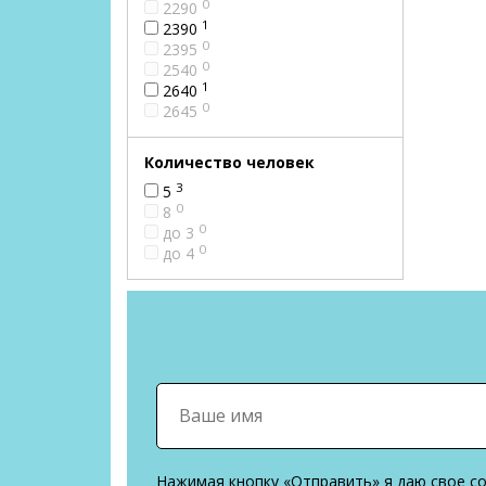
0
2290
1
2390
0
2395
0
2540
1
2640
0
2645
Количество человек
3
5
0
8
0
до 3
0
до 4
Нажимая кнопку «Отправить» я даю свое с