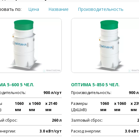
овать по:
Цена
Название
Производительность
А 5-600 5 ЧЕЛ.
ОПТИМА 5-850 5 ЧЕЛ.
одительность:
900 л/сут
Производительность:
900 л
ы
1060
x 1060
x 2140
Размеры
1060
x 1060
x 23
:
мм
мм
мм
(ДхШхВ):
мм
мм
мм
ый сброс:
260 л
Залповый сброс:
энергии:
3.0 кВт/сут
Расход энергии:
3.0 кВт