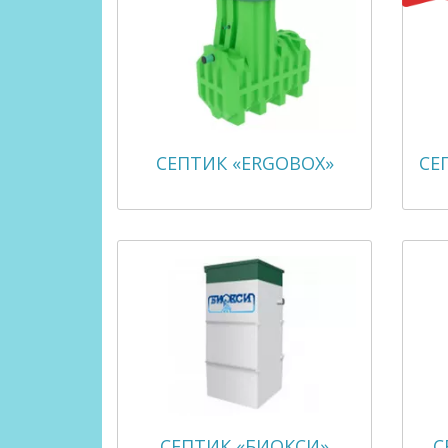
СЕПТИК «ERGOBOX»
СЕ
СЕПТИК «БИОКСИ»
С