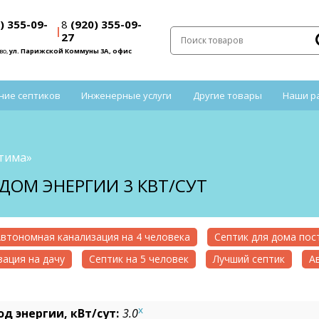
) 355-09-
8
(920) 355-09-
|
27
во,
ул. Парижской Коммуны 3А, офис
ние септиков
Инженерные услуги
Другие товары
Наши р
тима»
ДОМ ЭНЕРГИИ 3 КВТ/СУТ
втономная канализация на 4 человека
Септик для дома по
ация на дачу
Септик на 5 человек
Лучший септик
А
x
од энергии, кВт/сут:
3.0