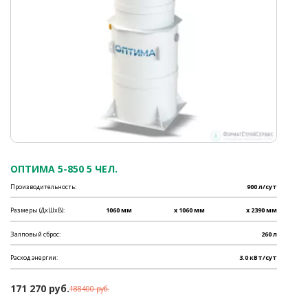
ОПТИМА 5-850 5 ЧЕЛ.
Производительность:
900 л/сут
Размеры (ДхШхВ):
1060 мм
x 1060 мм
x 2390 мм
Залповый сброс:
260 л
Расход энергии:
3.0 кВт/сут
171 270 руб.
188400 руб.