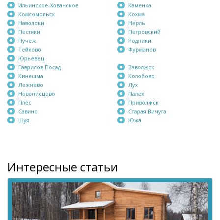
Ильинское-Хованское
Каменка
Комсомольск
Кохма
Наволоки
Нерль
Пестяки
Петровский
Пучеж
Родники
Тейково
Фурманов
Юрьевец
Гаврилов Посад
Заволжск
Кинешма
Колобово
Лежнево
Лух
Новописцово
Палех
Плёс
Приволжск
Савино
Старая Вичуга
Шуя
Южа
Интересные статьи