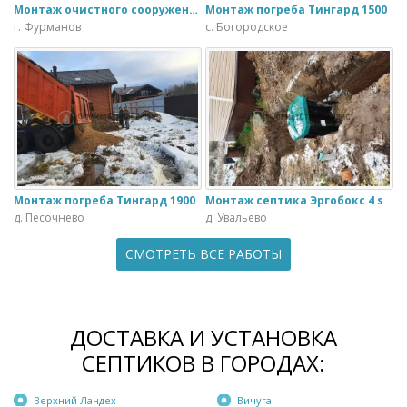
Монтаж очистного сооружения Тверь - 1.1ПН в загородном доме
Монтаж погреба Тингард 1500
г. Фурманов
с. Богородское
Монтаж погреба Тингард 1900
Монтаж септика Эргобокс 4 s
д. Песочнево
д. Увальево
СМОТРЕТЬ ВСЕ РАБОТЫ
ДОСТАВКА И УСТАНОВКА
СЕПТИКОВ В ГОРОДАХ:
Верхний Ландех
Вичуга