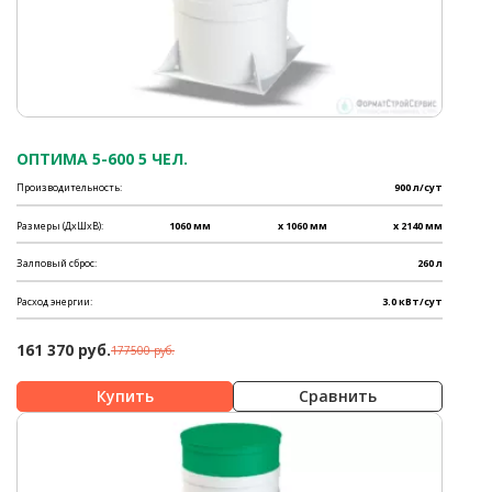
ОПТИМА 5-600 5 ЧЕЛ.
Производительность:
900 л/сут
Размеры (ДхШхВ):
1060 мм
x 1060 мм
x 2140 мм
Залповый сброс:
260 л
Расход энергии:
3.0 кВт/сут
161 370 руб.
177500 руб.
Сравнить