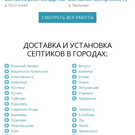
д. Песочнево
д. Увальево
СМОТРЕТЬ ВСЕ РАБОТЫ
ДОСТАВКА И УСТАНОВКА
СЕПТИКОВ В ГОРОДАХ:
Верхний Ландех
Вичуга
Ильинское-Хованское
Каменка
Комсомольск
Кохма
Наволоки
Нерль
Пестяки
Петровский
Пучеж
Родники
Тейково
Фурманов
Юрьевец
Гаврилов Посад
Заволжск
Кинешма
Колобово
Лежнево
Лух
Новописцово
Палех
Плёс
Приволжск