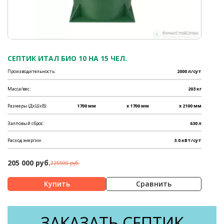
СЕПТИК ИТАЛ БИО 10 НА 15 ЧЕЛ.
Производительность:
2000 л/сут
Масса/вес:
203 кг
Размеры (ДхШхВ):
1700 мм
x 1700 мм
x 2100 мм
Залповый сброс:
630 л
Расход энергии:
3.0 кВт/сут
205 000 руб.
225500 руб.
Сравнить
ЗАКАЗАТЬ СЕПТИК