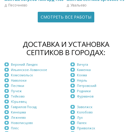
д. Песочнево
д. Увальево
СМОТРЕТЬ ВСЕ РАБОТЫ
ДОСТАВКА И УСТАНОВКА
СЕПТИКОВ В ГОРОДАХ:
Верхний Ландех
Вичуга
Ильинское-Хованское
Каменка
Комсомольск
Кохма
Наволоки
Нерль
Пестяки
Петровский
Пучеж
Родники
Тейково
Фурманов
Юрьевец
Гаврилов Посад
Заволжск
Кинешма
Колобово
Лежнево
Лух
Новописцово
Палех
Плёс
Приволжск