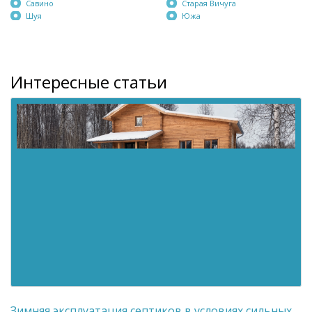
Савино
Старая Вичуга
Шуя
Южа
Интересные статьи
Зимняя эксплуатация септиков в условиях сильных