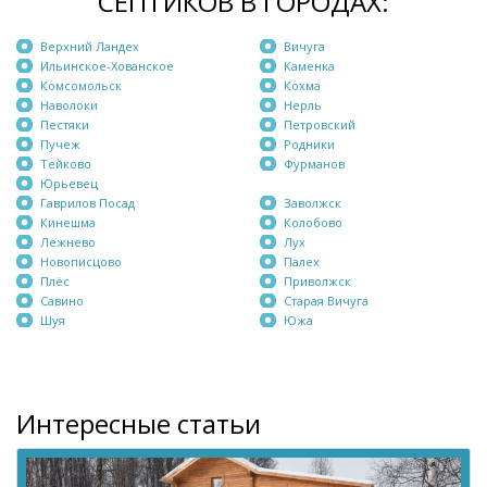
СЕПТИКОВ В ГОРОДАХ:
Верхний Ландех
Вичуга
Ильинское-Хованское
Каменка
Комсомольск
Кохма
Наволоки
Нерль
Пестяки
Петровский
Пучеж
Родники
Тейково
Фурманов
Юрьевец
Гаврилов Посад
Заволжск
Кинешма
Колобово
Лежнево
Лух
Новописцово
Палех
Плёс
Приволжск
Савино
Старая Вичуга
Шуя
Южа
Интересные статьи