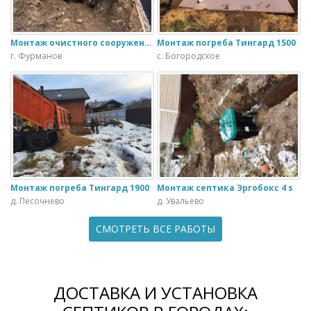
Монтаж очистного сооружения Тверь - 1.1ПН в загородном доме
Монтаж погреба Тингард 1500
г. Фурманов
с. Богородское
Монтаж погреба Тингард 1900
Монтаж септика Эргобокс 4 s
д. Песочнево
д. Увальево
СМОТРЕТЬ ВСЕ РАБОТЫ
ДОСТАВКА И УСТАНОВКА