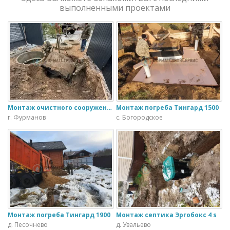
выполненными проектами
Монтаж очистного сооружения Тверь - 1.1ПН в загородном доме
Монтаж погреба Тингард 1500
г. Фурманов
с. Богородское
Монтаж погреба Тингард 1900
Монтаж септика Эргобокс 4 s
д. Песочнево
д. Увальево