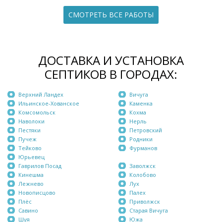
СМОТРЕТЬ ВСЕ РАБОТЫ
ДОСТАВКА И УСТАНОВКА
СЕПТИКОВ В ГОРОДАХ:
Верхний Ландех
Вичуга
Ильинское-Хованское
Каменка
Комсомольск
Кохма
Наволоки
Нерль
Пестяки
Петровский
Пучеж
Родники
Тейково
Фурманов
Юрьевец
Гаврилов Посад
Заволжск
Кинешма
Колобово
Лежнево
Лух
Новописцово
Палех
Плёс
Приволжск
Савино
Старая Вичуга
Шуя
Южа