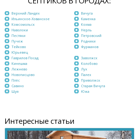
СЕПТИКОВ В ГОРОДАХ:
Верхний Ландех
Вичуга
Ильинское-Хованское
Каменка
Комсомольск
Кохма
Наволоки
Нерль
Пестяки
Петровский
Пучеж
Родники
Тейково
Фурманов
Юрьевец
Гаврилов Посад
Заволжск
Кинешма
Колобово
Лежнево
Лух
Новописцово
Палех
Плёс
Приволжск
Савино
Старая Вичуга
Шуя
Южа
Интересные статьи