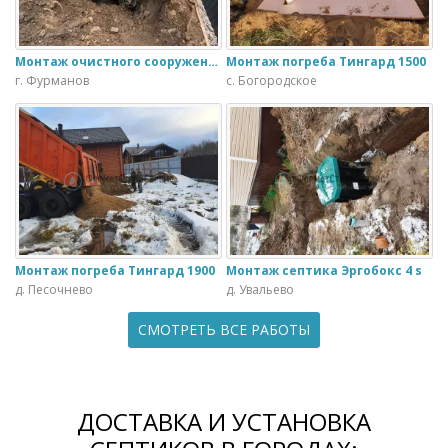
Монтаж очистного сооружения Тверь - 1.1ПН в загородном доме
Монтаж погреба Тингард 1500
г. Фурманов
с. Богородское
Монтаж погреба Тингард 1900
Монтаж септика Эргобокс 4 s
д. Песочнево
д. Увальево
СМОТРЕТЬ ВСЕ РАБОТЫ
ДОСТАВКА И УСТАНОВКА