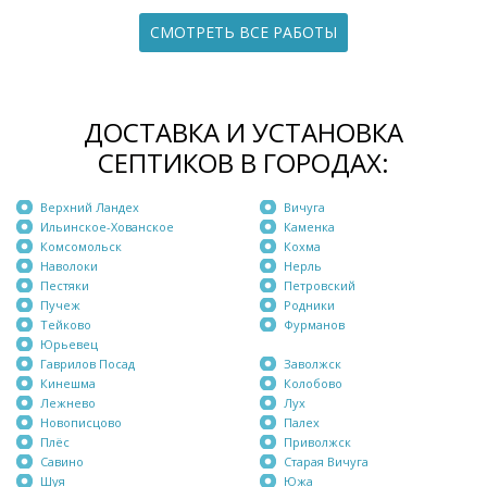
СМОТРЕТЬ ВСЕ РАБОТЫ
ДОСТАВКА И УСТАНОВКА
СЕПТИКОВ В ГОРОДАХ:
Верхний Ландех
Вичуга
Ильинское-Хованское
Каменка
Комсомольск
Кохма
Наволоки
Нерль
Пестяки
Петровский
Пучеж
Родники
Тейково
Фурманов
Юрьевец
Гаврилов Посад
Заволжск
Кинешма
Колобово
Лежнево
Лух
Новописцово
Палех
Плёс
Приволжск
Савино
Старая Вичуга
Шуя
Южа