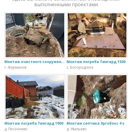
выполненными проектами
Монтаж очистного сооружения Тверь - 1.1ПН в загородном доме
Монтаж погреба Тингард 1500
г. Фурманов
с. Богородское
Монтаж погреба Тингард 1900
Монтаж септика Эргобокс 4 s
д. Песочнево
д. Увальево