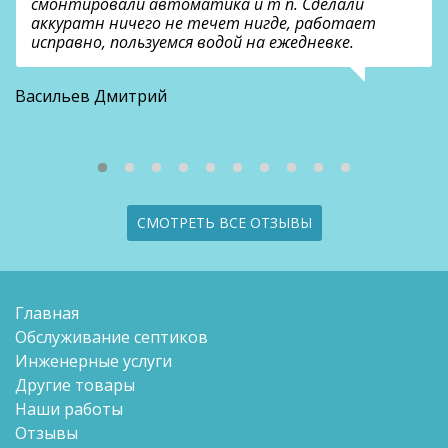
смонтировали автоматика и т п. Сделали
аккуратн ничего не течет нигде, работает
исправно, пользуемся водой на ежедневке.
О
Васильев Дмитрий
СМОТРЕТЬ ВСЕ ОТЗЫВЫ
Главная
Обслуживание септиков
Инженерные услуги
Другие товары
Наши работы
Отзывы