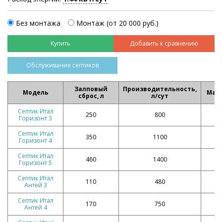
Без монтажа
Монтаж (от 20 000 руб.)
Добавить к сравнению
Обслуживание септиков
Залповый
Производительность,
Модель
Масс
сброс, л
л/сут
Септик Итал
250
800
Горизонт 3
Септик Итал
350
1100
Горизонт 4
Септик Итал
460
1400
Горизонт 5
Септик Итал
110
480
Антей 3
Септик Итал
170
750
Антей 4