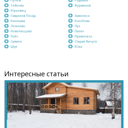
Пучеж
Родники
Тейково
Фурманов
Юрьевец
Гаврилов Посад
Заволжск
Кинешма
Колобово
Лежнево
Лух
Новописцово
Палех
Плёс
Приволжск
Савино
Старая Вичуга
Шуя
Южа
Интересные статьи