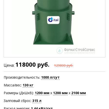
118000 руб.
Цена:
129800 руб.
Производительность:
1000 л/сут
Масса/вес:
130 кг
Размеры (ДхШхВ):
1200
мм
х
1200
мм
х
2100
мм
Залповый сброс:
315 л
Расход энергии:
1.44 кВт/сут