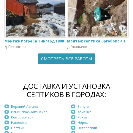
Монтаж погреба Тингард 1900
Монтаж септика Эргобокс 4 s
д. Песочнево
д. Увальево
СМОТРЕТЬ ВСЕ РАБОТЫ
ДОСТАВКА И УСТАНОВКА
СЕПТИКОВ В ГОРОДАХ:
Верхний Ландех
Вичуга
Ильинское-Хованское
Каменка
Комсомольск
Кохма
Наволоки
Нерль
Пестяки
Петровский