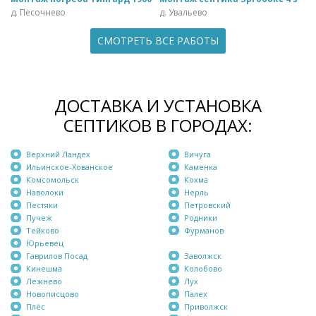
д. Песочнево
д. Увальево
СМОТРЕТЬ ВСЕ РАБОТЫ
ДОСТАВКА И УСТАНОВКА
СЕПТИКОВ В ГОРОДАХ:
Верхний Ландех
Вичуга
Ильинское-Хованское
Каменка
Комсомольск
Кохма
Наволоки
Нерль
Пестяки
Петровский
Пучеж
Родники
Тейково
Фурманов
Юрьевец
Гаврилов Посад
Заволжск
Кинешма
Колобово
Лежнево
Лух
Новописцово
Палех
Плёс
Приволжск