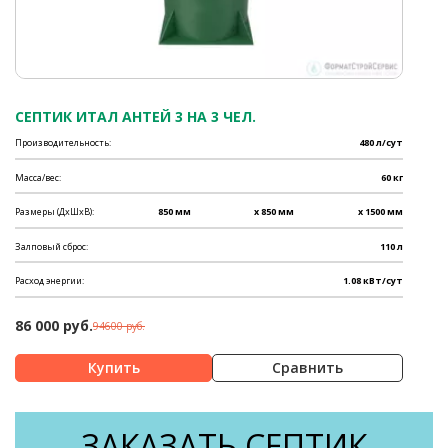
СЕПТИК ИТАЛ АНТЕЙ 3 НА 3 ЧЕЛ.
Производительность:
480 л/сут
Масса/вес:
60 кг
Размеры (ДхШхВ):
850 мм
x 850 мм
x 1500 мм
Залповый сброс:
110 л
Расход энергии:
1.08 кВт/сут
86 000 руб.
94600 руб.
Сравнить
ЗАКАЗАТЬ СЕПТИК