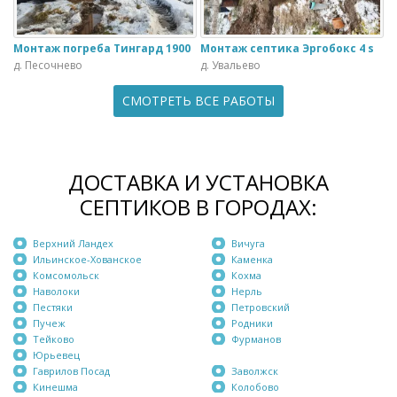
Монтаж погреба Тингард 1900
Монтаж септика Эргобокс 4 s
д. Песочнево
д. Увальево
СМОТРЕТЬ ВСЕ РАБОТЫ
ДОСТАВКА И УСТАНОВКА
СЕПТИКОВ В ГОРОДАХ:
Верхний Ландех
Вичуга
Ильинское-Хованское
Каменка
Комсомольск
Кохма
Наволоки
Нерль
Пестяки
Петровский
Пучеж
Родники
Тейково
Фурманов
Юрьевец
Гаврилов Посад
Заволжск
Кинешма
Колобово