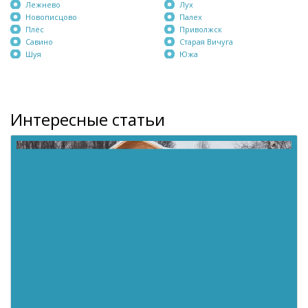
Лежнево
Лух
Новописцово
Палех
Плёс
Приволжск
Савино
Старая Вичуга
Шуя
Южа
Интересные статьи