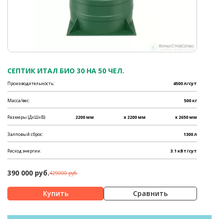
СЕПТИК ИТАЛ БИО 30 НА 50 ЧЕЛ.
Производительность:
4500 л/сут
Масса/вес:
500 кг
Размеры (ДхШхВ):
2200 мм
x 2200 мм
x 2650 мм
Залповый сброс:
1300 л
Расход энергии:
3.1 кВт/сут
390 000 руб.
429000 руб.
Сравнить