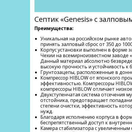
Септик «Genesis» с залповы
Преимущества:
Уникальная на российском рынке авто
принять залповый сброс от 350 до 100
Корпус установки выполнен в форме э
Чехии на всемирноизвестном заводе «
Данный материал абсолютно безвреден
высокую прочность и устойчивость к 
Грунтозацепы, расположенные в донно
Компрессор HIBLOW от японского про
эффективностью. Компрессоры HIBLOW
компрессоры HIBLOW отличает низкое
Двухступенчатая система отсечения м
отстойника, предотвращает попадание
степени очистки, эффективность котор
нужд.
Благодаря исполнению корпуса в форм
беспрепятственный доступ к внутренн
Камера стабилизатора с увеличенным 