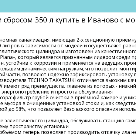
м сбросом 350 л купить в Иваново с 
номная канализация, имеющая 2-х сенционную приёмну
0 литров в зависимости от модели и осуществляет равн
ллиптического цилиндра и изготовлен из качественног
Piana», который является признанным лидером среди 
, устойчив к коррозии и применяется на ведущих прои
большим динамическим нагрузкам, что позволит монтир
й части, позволют надёжно зафиксировать установку в
изводителя TECHNO TAKATSUKI отличается высоким кач
 имеют ряд преимуществ, главное из которых - низкий
 энергопотребление и простота обслуживания.
усора: фильтр грубой очистки в приёмной камере и уни
 мусора в очищенные установкой стоки и, как следстви
ой до 98%, что позволяет безо всякого опасения испол
е эллиптического цилиндра, обслуживать станцию сам
ему пространству установки.
объёмом теперь позволяет производить откачку ила не 