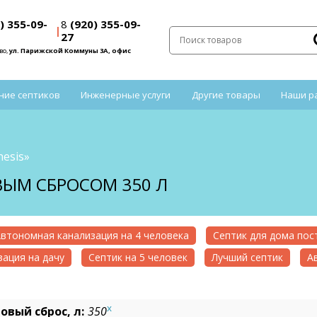
) 355-09-
8
(920) 355-09-
|
27
во,
ул. Парижской Коммуны 3А, офис
ние септиков
Инженерные услуги
Другие товары
Наши р
esis»
ОВЫМ СБРОСОМ 350 Л
втономная канализация на 4 человека
Септик для дома по
ация на дачу
Септик на 5 человек
Лучший септик
А
x
овый сброс, л:
350