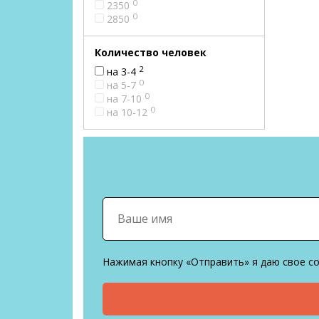
0
2350
0
2850
Количество человек
2
на 3-4
0
на 5-7
0
на 7-10
0
на 10-12
Нажимая кнопку «Отправить» я даю свое с