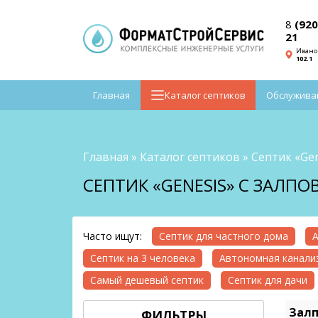
8
(920
21
Ивано
102.1
Главная
Каталог септиков
Обслужива
Главная
»
Каталог септиков
»
Септик «Gen
СЕПТИК «GENESIS» С ЗАЛП
Часто ищут:
Септик для частного дома
А
Септик на 3 человека
Автономная канализ
Самый дешевый септик
Септик для дачи
Залп
ФИЛЬТРЫ