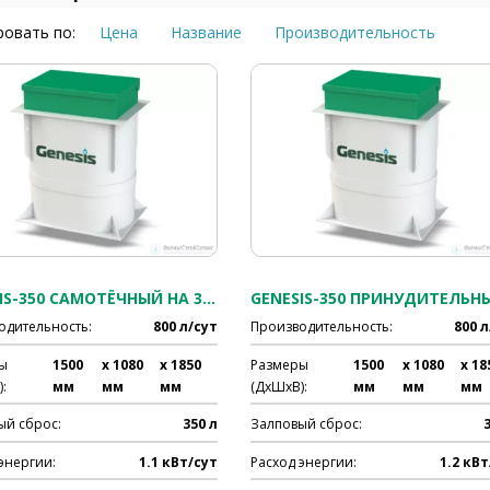
овать по:
Цена
Название
Производительность
GENESIS-350 САМОТЁЧНЫЙ НА 3-4 ЧЕЛ.
одительность:
800 л/сут
Производительность:
800 л
ы
1500
x 1080
x 1850
Размеры
1500
x 1080
x 18
:
мм
мм
мм
(ДхШхВ):
мм
мм
мм
ый сброс:
350 л
Залповый сброс:
энергии:
1.1 кВт/сут
Расход энергии:
1.2 кВт