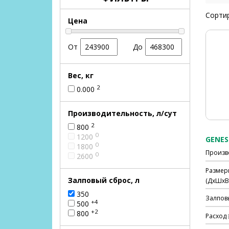
Сортир
Цена
От
До
Вес, кг
2
0.000
Производительность, л/сут
2
800
0
1200
0
1800
Произв
0
2600
Размер
Залповый сброс, л
(ДхШхВ)
350
Залпов
+4
500
+2
800
Расход 