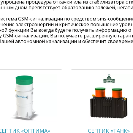
упрощена процедура откачки ила из стабилизатора с 
анным дном препятствует образованию залежей, негат
 система GSM-сигнализации по средством sms-сообщени
ючение электроэнергии и критическое повышение уров
нной функции Вы всегда будете получать информацию о
 GSM-сигнализации, Вы получаете расширенную гарант
 Вашей автономной канализации и обеспечит своеврем
СЕПТИК «ОПТИМА»
СЕПТИК «ТАНК»