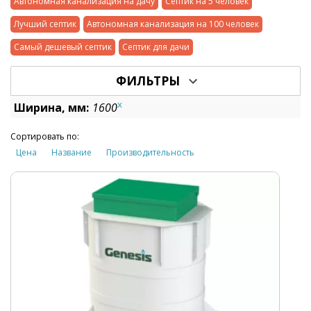
Автономная канализация на дачу
Септик на 5 человек
Лучший септик
Автономная канализация на 100 человек
Самый дешевый септик
Септик для дачи
ФИЛЬТРЫ
x
Ширина, мм:
1600
Сортировать по:
Цена
Название
Производительность