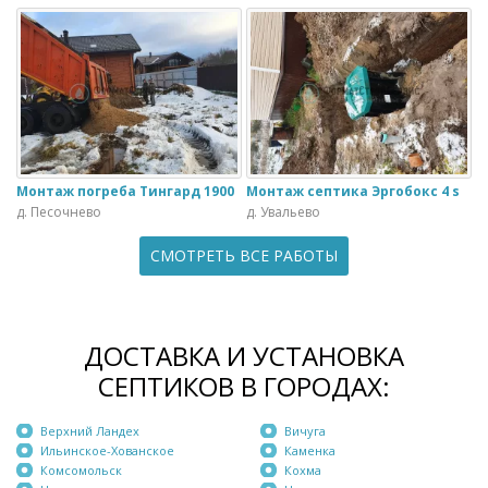
Монтаж погреба Тингард 1900
Монтаж септика Эргобокс 4 s
д. Песочнево
д. Увальево
СМОТРЕТЬ ВСЕ РАБОТЫ
ДОСТАВКА И УСТАНОВКА
СЕПТИКОВ В ГОРОДАХ:
Верхний Ландех
Вичуга
Ильинское-Хованское
Каменка
Комсомольск
Кохма