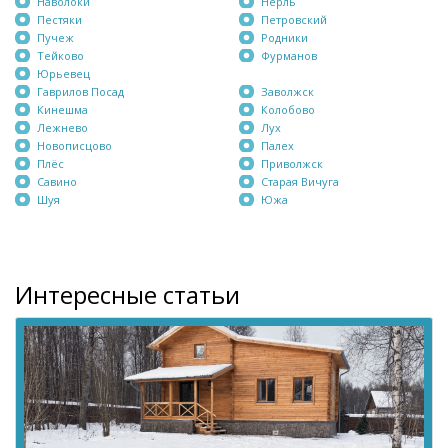
Наволоки
Нерль
Пестяки
Петровский
Пучеж
Родники
Тейково
Фурманов
Юрьевец
Гаврилов Посад
Заволжск
Кинешма
Колобово
Лежнево
Лух
Новописцово
Палех
Плёс
Приволжск
Савино
Старая Вичуга
Шуя
Южа
Интересные статьи