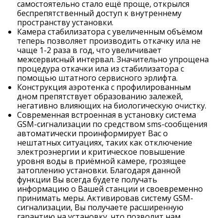
самостоятельно стало ещё проще, открылся
беспрепятственный доступ к внутреннему
пространству установки.
Камера стабилизатора с увеличенным объёмом
теперь позволяет производить откачку ила не
чаще 1-2 раза в год, что увеличивает
межсервисный интервал. Значительно упрощена
процедура откачки ила из стабилизатора с
помощью штатного сервисного эрлифта.
Конструкция аэротенка с профилированным
дном препятствует образованию залежей,
негативно влияющих на биологическую очистку.
Современная встроенная в установку система
GSM-сигнализации по средством sms-сообщения
автоматически проинформирует Вас о
нештатных ситуациях, таких как отключение
электроэнергии и критическое повышение
уровня воды в приёмной камере, грозящее
затоплению установки. Благодаря данной
функции Вы всегда будете получать
информацию о Вашей станции и своевременно
принимать меры. Активировав систему GSM-
сигнализации, Вы получаете расширенную
гарантию на установку, что позволит нам