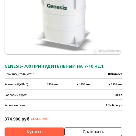
GENESIS-700 ПРИНУДИТЕЛЬНЫЙ НА 7-10 ЧЕЛ.
Производительность:
1800 л/сут
Размеры (ДхШхВ):
1700 мм
x 1350 мм
x 2350 мм
Залповый сброс:
800 л
Расход энергии:
2.2 кВт/сут
374 900 руб.
412400 руб.
Сравнить