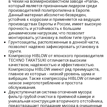
в Чехии на всемирноизвестном заводе «Piana»,
который является признанным лидером среди
производителей полипропилена в Европе.
Данный материал абсолютно безвреден,
устойчив к коррозии и применяется на ведущих
производствах Европы и России, имеет высокую
прочность и устойчивость к большим
динамическим нагрузкам, что позволит
монтировать установку в любом типе грунта.
Грунтозацепы, расположенные в донной части,
позволют надёжно зафиксировать установку в
грунте.
Компрессор HIBLOW от японского производителя
TECHNO TAKATSUKI отличается высоким
качеством, надёжностью и эффективностью.
Компрессоры HIBLOW имеют ряд преимуществ,
главное из которых - низкий уровень шума и
вибрации. Также компрессоры HIBLOW отличает
низкое энергопотребление и простота
обслуживания.
Двухступенчатая система отсечения мусора:
фильтр грубой очистки в приёмной камере и
уникальная конструкция вторичного отстойника,
предотвращает попадание мусора в очищенные