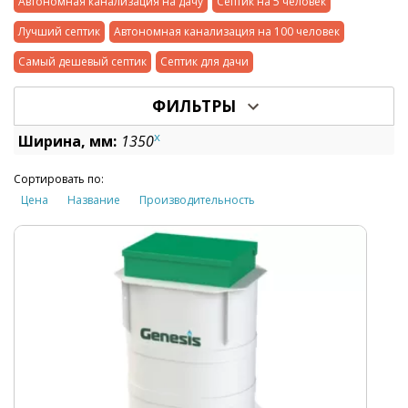
Автономная канализация на дачу
Септик на 5 человек
Лучший септик
Автономная канализация на 100 человек
Самый дешевый септик
Септик для дачи
ФИЛЬТРЫ
x
Ширина, мм:
1350
Сортировать по:
Цена
Название
Производительность