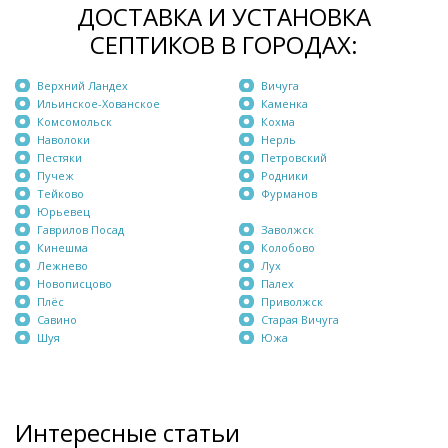
ДОСТАВКА И УСТАНОВКА
СЕПТИКОВ В ГОРОДАХ:
Верхний Ландех
Вичуга
Ильинское-Хованское
Каменка
Комсомольск
Кохма
Наволоки
Нерль
Пестяки
Петровский
Пучеж
Родники
Тейково
Фурманов
Юрьевец
Гаврилов Посад
Заволжск
Кинешма
Колобово
Лежнево
Лух
Новописцово
Палех
Плёс
Приволжск
Савино
Старая Вичуга
Шуя
Южа
Интересные статьи