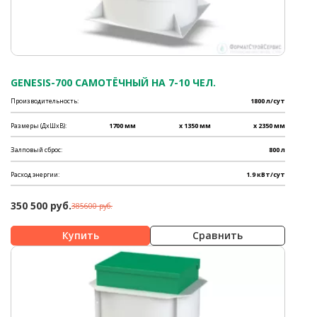
GENESIS-700 САМОТЁЧНЫЙ НА 7-10 ЧЕЛ.
Производительность:
1800 л/сут
Размеры (ДхШхВ):
1700 мм
x 1350 мм
x 2350 мм
Залповый сброс:
800 л
Расход энергии:
1.9 кВт/сут
350 500 руб.
385600 руб.
Сравнить