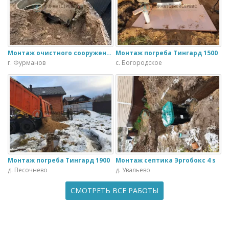
Монтаж очистного сооружения Тверь - 1.1ПН в загородном доме
Монтаж погреба Тингард 1500
г. Фурманов
с. Богородское
Монтаж погреба Тингард 1900
Монтаж септика Эргобокс 4 s
д. Песочнево
д. Увальево
СМОТРЕТЬ ВСЕ РАБОТЫ