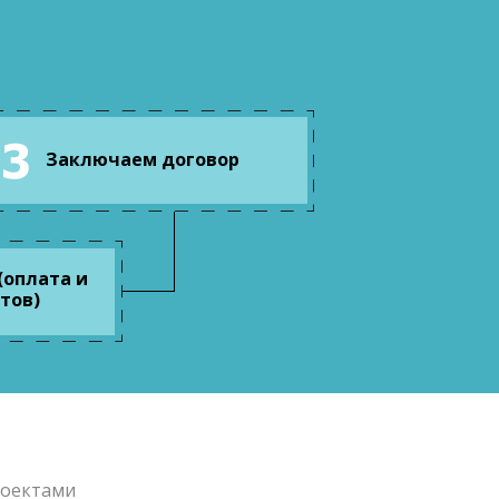
Заключаем договор
(оплата и
тов)
роектами