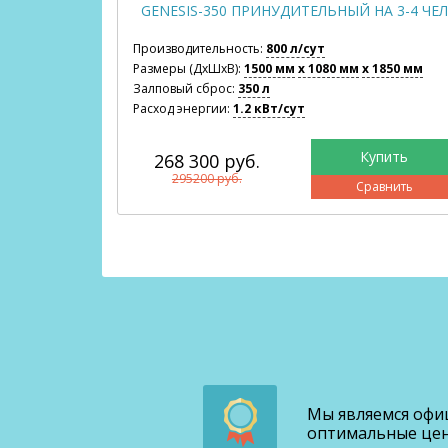
-4 ЧЕЛ.
GENESIS-350 ПРИНУДИТЕЛЬНЫЙ НА 3-4 ЧЕЛ
Производительность:
800 л/сут
1850 мм
Размеры (ДхШхВ):
1500 мм
x 1080 мм
x 1850 мм
Залповый сброс:
350 л
Расход энергии:
1.2 кВт/сут
268 300 руб.
295200 руб.
авнить
Сравнить
Мы являемся офи
оптимальные цены