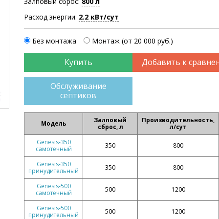
Залповый сброс:
800 л
Расход энергии:
2.2 кВт/сут
Без монтажа
Монтаж (от 20 000 руб.)
Добавить к сравне
Обслуживание
септиков
Залповый
Производительность,
Модель
сброс, л
л/сут
Genesis-350
350
800
самотёчный
Genesis-350
350
800
принудительный
Genesis-500
500
1200
самотёчный
Genesis-500
500
1200
принудительный