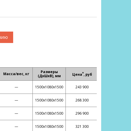
нию
Размеры
*
Масса/вес, кг
Цена
, руб
(ДхШхВ), мм
—
1500х1080х1500
243 900
—
1500х1080х1500
268 300
—
1500х1080х1500
296 900
—
1500х1080х1500
321 300