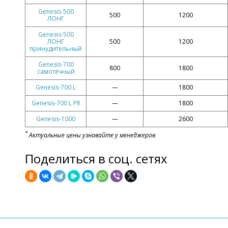
Genesis-500
500
1200
ЛОНГ
Genesis-500
ЛОНГ
500
1200
принудительный
Genesis-700
800
1800
самотёчный
Genesis-700 L
—
1800
Genesis-700 L PR
—
1800
Genesis-1000
—
2600
*
Актуальные цены узнавайте у менеджеров
Поделиться в соц. сетях