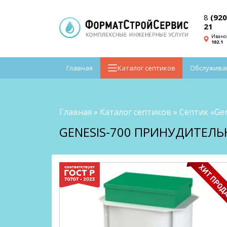
8
(920
21
Ивано
102.1
Главная
Каталог септиков
Обслужива
Главная
»
Каталог септиков
»
Септик «Gen
GENESIS-700 ПРИНУДИТЕЛЬН