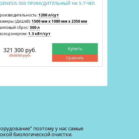
GENESIS-500 ПРИНУДИТЕЛЬНЫЙ НА 5-7 ЧЕЛ.
GEN
роизводительность:
1200 л/сут
Производите
азмеры (ДхШхВ):
1500 мм
x 1080 мм
x 2350 мм
Размеры (Дх
алповый сброс:
500 л
Залповый сб
асход энергии:
1.3 кВт/сут
Расход энерг
321 300 руб.
328 80
353500 руб.
361700
Сравнить
орудование” поэтому у нас самые
окой биологической очистки.