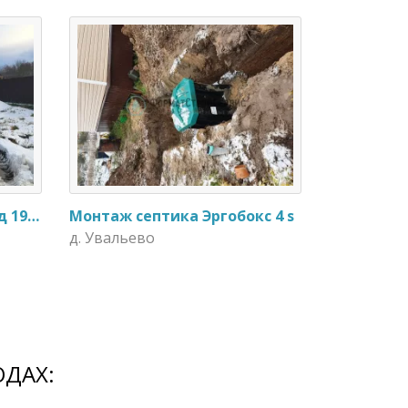
Монтаж погреба Тингард 1900
Монтаж септика Эргобокс 4 s
д. Увальево
ОДАХ: