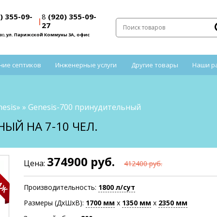
) 355-09-
8
(920) 355-09-
|
27
во,
ул. Парижской Коммуны 3А, офис
ние септиков
Инженерные услуги
Другие товары
Наши р
esis»
»
Genesis-700 принудительный
ЫЙ НА 7-10 ЧЕЛ.
374900 руб.
Цена:
412400 руб.
Производительность:
1800 л/сут
Размеры (ДхШхВ):
1700
мм
х
1350
мм
х
2350
мм