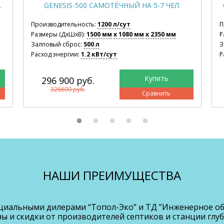
.
GENESIS-500 САМОТЁЧНЫЙ НА 5-7 ЧЕЛ.
Производительность:
1200 л/сут
П
Размеры (ДхШхВ):
1500 мм
x 1080 мм
x 2350 мм
Р
Залповый сброс:
500 л
З
Расход энергии:
1.2 кВт/сут
Р
296 900 руб.
326600 руб.
Сравнить
НАШИ ПРЕИМУЩЕСТВА
циальными дилерами “Топол-Эко” и ТД ”Инженерное об
 и скидки от производителей септиков и станции глуб