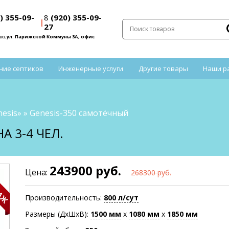
) 355-09-
8
(920) 355-09-
|
27
во,
ул. Парижской Коммуны 3А, офис
ние септиков
Инженерные услуги
Другие товары
Наши р
esis»
»
Genesis-350 самотёчный
А 3-4 ЧЕЛ.
243900 руб.
Цена:
268300 руб.
Производительность:
800 л/сут
Размеры (ДхШхВ):
1500
мм
х
1080
мм
х
1850
мм