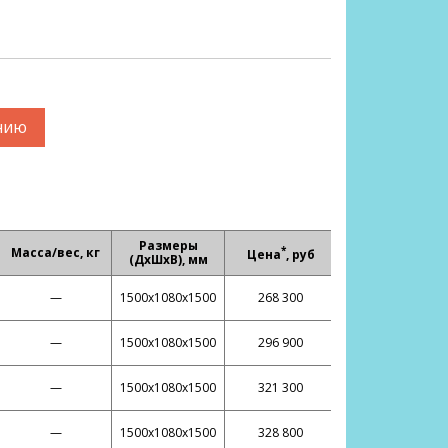
нию
Размеры
*
Масса/вес, кг
Цена
, руб
(ДхШхВ), мм
—
1500х1080х1500
268 300
—
1500х1080х1500
296 900
—
1500х1080х1500
321 300
—
1500х1080х1500
328 800