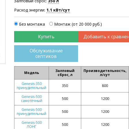
Залповый сброс:
350 л
Расход энергии:
1.1 кВт/сут
Без монтажа
Монтаж (от 20 000 руб.)
Добавить к сравне
Обслуживание
септиков
Залповый
Производительность,
Модель
сброс, л
л/сут
Genesis-350
350
800
принудительный
Genesis-500
500
1200
самотёчный
Genesis-500
500
1200
принудительный
Genesis-500
500
1200
ЛОНГ