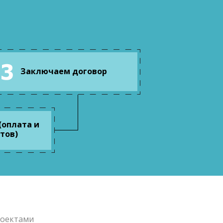
Заключаем договор
(оплата и
тов)
роектами