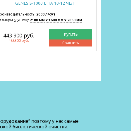
GENESIS-1000 L НА 10-12 ЧЕЛ.
GENE
роизводительность:
2600 л/сут
Производите
азмеры (ДхШхВ):
2100 мм
x 1600 мм
x 2850 мм
Размеры (Дх
443 900 руб.
468 30
488300 руб.
515200
Сравнить
орудование” поэтому у нас самые
окой биологической очистки.