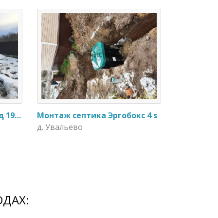
Монтаж погреба Тингард 1900
Монтаж септика Эргобокс 4 s
д. Увальево
ОДАХ: