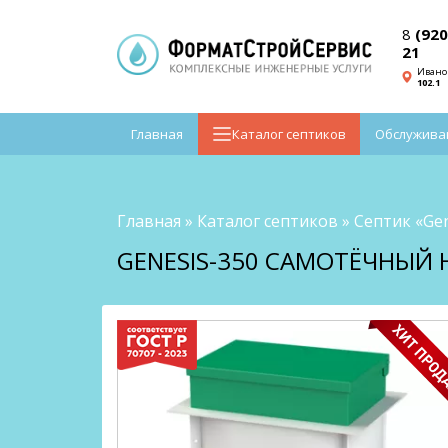
8
(920
21
Ивано
102.1
Главная
Каталог септиков
Обслужива
Главная
»
Каталог септиков
»
Септик «Gen
GENESIS-350 САМОТЁЧНЫЙ Н