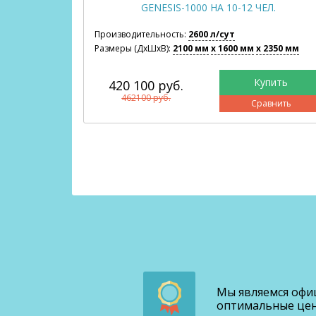
ЧЕЛ.
GENESIS-1000 НА 10-12 ЧЕЛ.
Производительность:
2600 л/сут
2850 мм
Размеры (ДхШхВ):
2100 мм
x 1600 мм
x 2350 мм
420 100 руб.
462100 руб.
авнить
Сравнить
Мы являемся офи
оптимальные цены