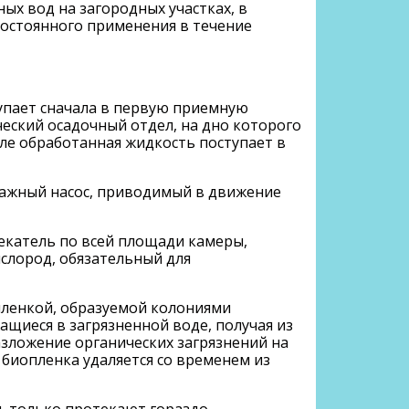
ых вод на загородных участках, в
 постоянного применения в течение
тупает сначала в первую приемную
ческий осадочный отдел, на дно которого
сле обработанная жидкость поступает в
нажный насос, приводимый в движение
секатель по всей площади камеры,
ислород, обязательный для
пленкой, образуемой колониями
иеся в загрязненной воде, получая из
азложение органических загрязнений на
биопленка удаляется со временем из
и, только протекают гораздо