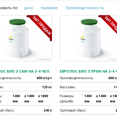
овать по:
Цена
Название
Производительность
ОС БИО 3 САМ НА 3-4 ЧЕЛ.
одительность:
600 л/сут
Производительность:
600 л
ес:
135 кг
Масса/вес:
1
ы
1400
x 1400
x 1800
Размеры
1400
x 1400
x 18
:
мм
мм
мм
(ДхШхВ):
мм
мм
мм
ый сброс:
240 л
Залповый сброс: