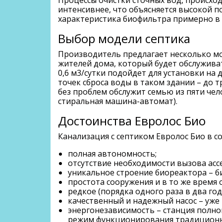
интенсивнее, что объясняется высокой п
характеристика биофильтра примерно в 
Выбор модели септика
Производитель предлагает несколько м
жителей дома, который будет обслуживат
0,6 м3/сутки подойдет для установки на 
точек сброса воды в таком здании – до т
без проблем обслужит семью из пяти чело
стиральная машина-автомат).
Достоинства Евролос Био
Канализация с септиком Евролос Био в с
полная автономность;
отсутствие необходимости вызова ас
уникальное строение биореактора – б
простота сооружения и в то же время 
редкое (порядка одного раза в два го
качественный и надежный насос – уже
энергонезависимость – станция полноц
режим функционирования традиционн