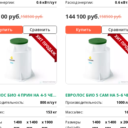
энергии:
0.6 кВт/сут
Расход энергии:
0.6 кВт
100 руб.
144 100 руб.
158500 руб.
158500 руб.
Сравнить
Сравнит
ЕВРОЛОС БИО 4 ПРИН НА 4-5 ЧЕЛ.
ЕВРОЛОС БИО 5 САМ НА 5-6 Ч
одительность:
800 л/сут
Производительность:
1000 л
ес:
153 кг
Масса/вес:
1
ы
1400
x 1400
x 1900
Размеры
1400
x 1400
x 20
:
мм
мм
мм
(ДхШхВ):
мм
мм
мм