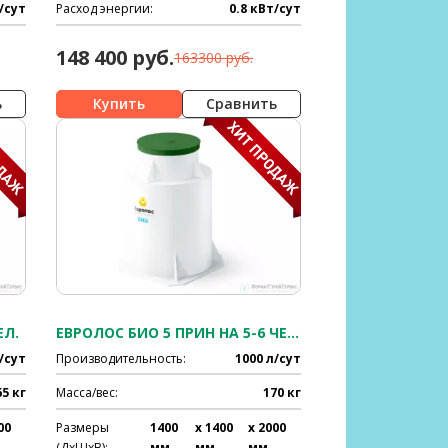
/сут
Расход энергии:
0.8 кВт/сут
148 400 руб.
163300 руб.
ь
Сравнить
ЕЛ.
ЕВРОЛОС БИО 5 ПРИН НА 5-6 ЧЕЛ.
/сут
Производительность:
1000 л/сут
65 кг
Масса/вес:
170 кг
00
Размеры
1400
x 1400
x 2000
(ДхШхВ):
мм
мм
мм