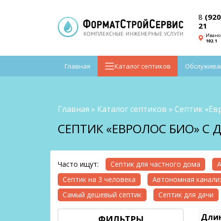
8
(920
21
Ивано
102.1
Главная
Каталог септиков
Обслужива
Главная
»
Каталог септиков
»
Септик «Ев
СЕПТИК «ЕВРОЛОС БИО» С 
Часто ищут:
Септик для частного дома
А
Септик на 3 человека
Автономная канализ
Самый дешевый септик
Септик для дачи
Длин
ФИЛЬТРЫ