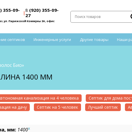
) 355-09-
8
(920) 355-09-
|
27
во,
ул. Парижской Коммуны 3А, офис
ние септиков
Инженерные услуги
Другие товары
Наши р
ролос Био»
ДЛИНА 1400 ММ
втономная канализация на 4 человека
Септик для дома по
ация на дачу
Септик на 5 человек
Лучший септик
А
x
а, мм:
1400