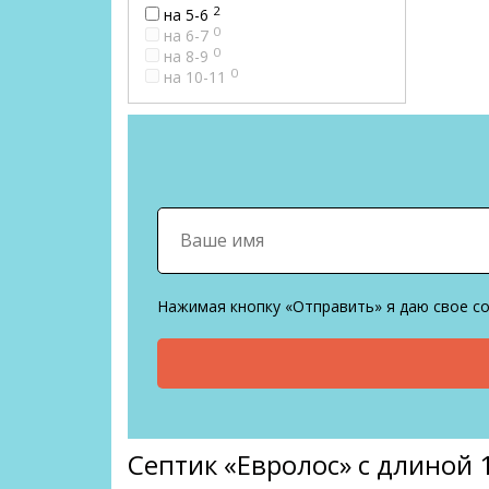
2
на 5-6
0
на 6-7
0
на 8-9
0
на 10-11
Нажимая кнопку «Отправить» я даю свое с
Септик «Евролос» с длиной