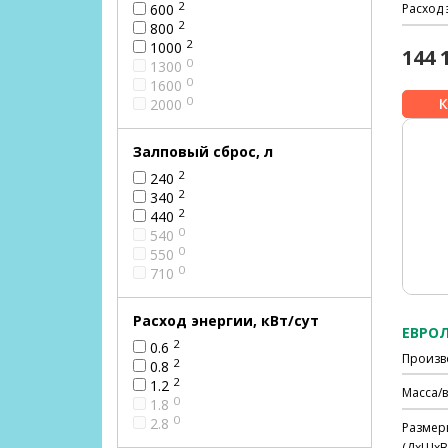
2
600
Расход 
2
800
2
1000
144 
0
1300
0
1600
0
2000
Залповый сброс, л
2
240
2
340
2
440
0
540
0
550
0
710
Расход энергии, кВт/сут
2
0.6
Произв
2
0.8
2
1.2
Масса/в
0
1.8
0
2.8
Размер
(ДхШхВ)