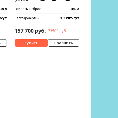
440 л
Залповый сброс:
440 л
/сут
Расход энергии:
1.2 кВт/сут
157 700 руб.
173500 руб.
ь
Сравнить