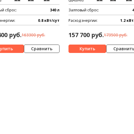
ый сброс:
340 л
Залповый сброс:
энергии:
0.8 кВт/сут
Расход энергии:
1.2 кВт
400 руб.
157 700 руб.
163300 руб.
173500 руб.
Сравнить
Сравнит