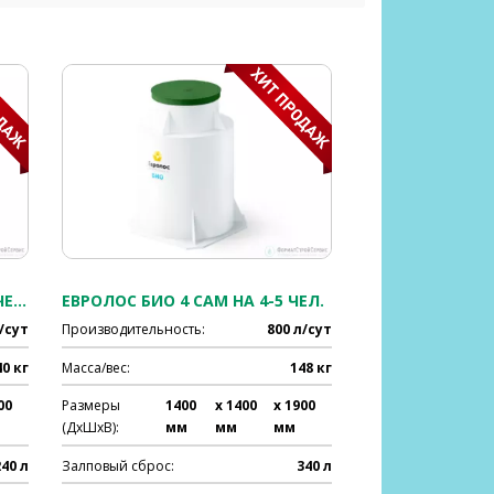
ЕВРОЛОС БИО 3 ПРИН НА 3-4 ЧЕЛ.
ЕВРОЛОС БИО 4 САМ НА 4-5 ЧЕЛ.
/сут
Производительность:
800 л/сут
40 кг
Масса/вес:
148 кг
00
Размеры
1400
x 1400
x 1900
(ДхШхВ):
мм
мм
мм
240 л
Залповый сброс:
340 л