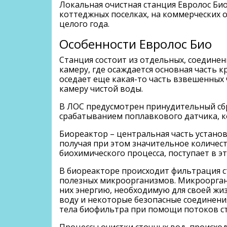
Локальная очистная станция Евролос Био
коттеджных поселках, на коммерческих о
целого года.
Особенности Евролос Био
Станция состоит из отдельных, соедине
камеру, где осаждается основная часть 
оседает еще какая-то часть взвешенных 
камеру чистой воды.
В ЛОС предусмотрен принудительный сб
срабатыванием поплавкового датчика, к
Биореактор – центральная часть установ
получая при этом значительное количест
биохимического процесса, поступает в э
В биореакторе происходит фильтрация с
полезных микроорганизмов. Микрооргани
них энергию, необходимую для своей жиз
воду и некоторые безопасные соединени
тела биофильтра при помощи потоков с
Процессы очистки сточных вод, происхо