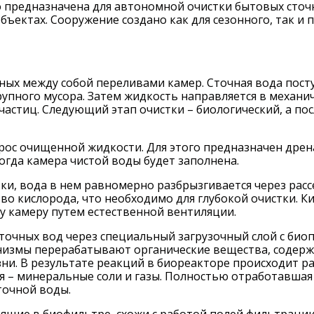
 предназначена для автономной очистки бытовых сточн
бъектах. Сооружение создано как для сезонного, так и
нных между собой переливами камер. Сточная вода пос
крупного мусора. Затем жидкость направляется в механи
частиц. Следующий этап очистки – биологический, а по
рос очищенной жидкости. Для этого предназначен дре
огда камера чистой воды будет заполнена.
ки, вода в нем равномерно разбрызгивается через рас
во кислорода, что необходимо для глубокой очистки. К
ту камеру путем естественной вентиляции.
точных вод через специальный загрузочный слой с био
змы перерабатывают органические вещества, содержащ
ни. В результате реакций в биореакторе происходит р
я – минеральные соли и газы. Полностью отработавшая 
точной воды.
дящие в биофильтре, схожи с работой полей фильтраци