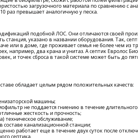
ористостью загрузочного материала по сравнению с ана
10 раз превышает аналогичную у песка.
одификаций подобной ЛОС. Они отличаются своей прои
ь станция, указано в названии оборудования. Так, се
даче или в доме, где проживает семья не более чем из 
рех, например, два крана и унитаз. А септик Евролос Б
век, и точек сброса в такой системе может быть до пяти
оставе обладает целым рядом положительных качеств:
сенизаторской машины;
иофильтр не поддается гниению в течение длительного
отличные жесткость и прочность;
да) техническое обслуживание;
 в составе канализационной станции;
енно работает еще в течение двух суток после отключе
ого септика.