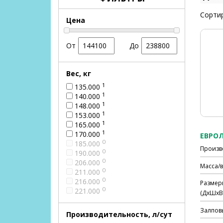
Сортир
Цена
От
До
Вес, кг
1
135.000
1
140.000
1
148.000
1
153.000
1
165.000
1
170.000
ЕВРОЛ
0
185.000
Произв
0
190.000
0
206.000
Масса/в
0
211.000
0
216.000
Размер
0
221.000
(ДхШхВ)
Залпов
Производительность, л/сут