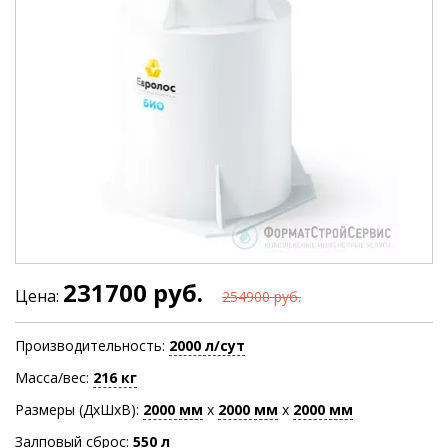
231700 руб.
Цена:
254900 руб.
Производительность:
2000 л/сут
Масса/вес:
216 кг
Размеры (ДхШхВ):
2000
мм
х
2000
мм
х
2000
мм
Залповый сброс:
550 л