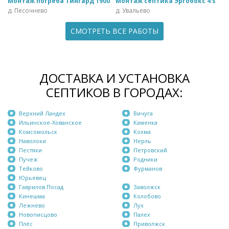
Монтаж погреба Тингард 1900
Монтаж септика Эргобокс 4 s
д. Песочнево
д. Увальево
СМОТРЕТЬ ВСЕ РАБОТЫ
ДОСТАВКА И УСТАНОВКА
СЕПТИКОВ В ГОРОДАХ:
Верхний Ландех
Вичуга
Ильинское-Хованское
Каменка
Комсомольск
Кохма
Наволоки
Нерль
Пестяки
Петровский
Пучеж
Родники
Тейково
Фурманов
Юрьевец
Гаврилов Посад
Заволжск
Кинешма
Колобово
Лежнево
Лух
Новописцово
Палех
Плёс
Приволжск