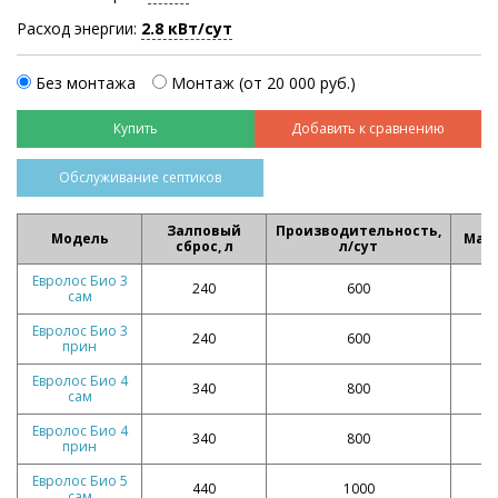
Расход энергии:
2.8 кВт/сут
Без монтажа
Монтаж (от 20 000 руб.)
Добавить к сравнению
Обслуживание септиков
Залповый
Производительность,
Модель
Масс
сброс, л
л/сут
Евролос Био 3
240
600
сам
Евролос Био 3
240
600
прин
Евролос Био 4
340
800
сам
Евролос Био 4
340
800
прин
Евролос Био 5
440
1000
сам