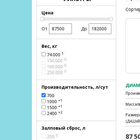
Сортир
Цена
От
До
Вес, кг
1
74.000
0
150.000
0
160.000
0
250.000
ДИАМА
Производительность, л/сут
Произв
700
+1
1000
Масса/в
+1
1500
+2
2400
Размер
(ДхШхВ)
Залповый сброс, л
87 5
0
250