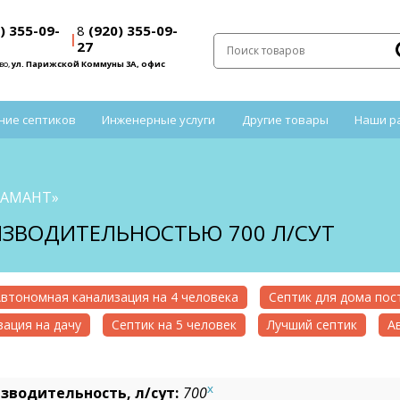
) 355-09-
8
(920) 355-09-
|
27
во,
ул. Парижской Коммуны 3А, офис
ние септиков
Инженерные услуги
Другие товары
Наши р
ИАМАНТ»
ИЗВОДИТЕЛЬНОСТЬЮ 700 Л/СУТ
втономная канализация на 4 человека
Септик для дома по
ация на дачу
Септик на 5 человек
Лучший септик
А
x
зводительность, л/сут:
700