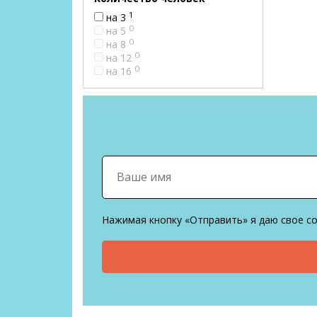
1
на 3
0
на 5
0
на 8
0
на 12
0
на 16
Нажимая кнопку «Отправить» я даю свое с