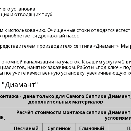
 его установка
щих и отводящих труб
м к использованию. Очищенные стоки отводятся естес
 приобретается дренажный насос.
редставителем производителя септика «Диамант». Мы 
тономной канализации на участок. К вашим услугам 2 
циалистов, нанятых заказчиком. Работы «под ключ» п
вы получите качественную установку, увеличивающую к
 "Диамант"
тажа - дана только для Самого Септика Диамант, 
дополнительных материалов
Расчёт стоимости монтажа септика Диамант
Ж,
условиями
Песчаный
Суглинок
Глиняный
П