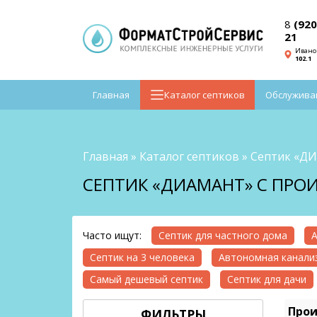
8
(920
21
Ивано
102.1
Главная
Каталог септиков
Обслужива
Главная
»
Каталог септиков
»
Септик «Д
СЕПТИК «ДИАМАНТ» С ПРО
Часто ищут:
Септик для частного дома
А
Септик на 3 человека
Автономная канализ
Самый дешевый септик
Септик для дачи
Прои
ФИЛЬТРЫ