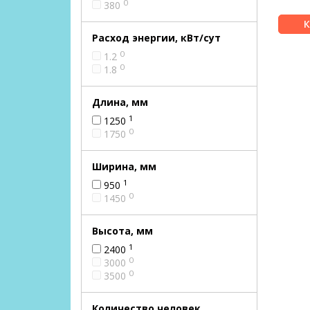
0
380
Расход энергии, кВт/сут
0
1.2
0
1.8
Длина, мм
1
1250
0
1750
Ширина, мм
1
950
0
1450
Высота, мм
1
2400
0
3000
0
3500
Количество человек