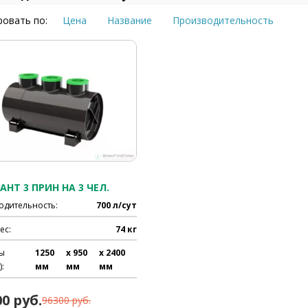
овать по:
Цена
Название
Производительность
НТ 3 ПРИН НА 3 ЧЕЛ.
одительность:
700 л/сут
ес:
74 кг
ы
1250
x 950
x 2400
:
мм
мм
мм
00 руб.
96300 руб.