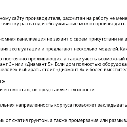
ому сайту производителя, рассчитан на работу не менее
а очистку раз в год и обслуживание можно производить
номная канализация не заявит о своем присутствии на
вия эксплуатации и предлагают несколько моделей. Ка
о постоянно проживающих, а также учесть возможный н
нт 3» или «Диамант 5». Если дом полностью оборудов
 человек выбирать стоит «Диамант 8» и более вместите
т»
и его монтаж, не представляет сложности.
альная направленность корпуса позволяет закладывать
к от сжатия грунтом, а также промерзания или размы