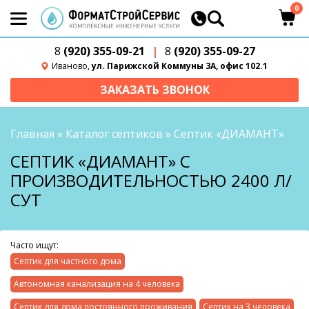
0
8
(920) 355-09-21
|
8
(920) 355-09-27
Иваново,
ул. Парижской Коммуны 3А, офис 102.1
ЗАКАЗАТЬ ЗВОНОК
Главная
»
Каталог септиков
»
Септик «ДИАМАНТ»
СЕПТИК «ДИАМАНТ» С
ПРОИЗВОДИТЕЛЬНОСТЬЮ 2400 Л/
СУТ
Часто ищут:
Септик для частного дома
Автономная канализация на 4 человека
Септик для дома постоянного проживания
Септик на 3 человека