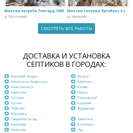
Монтаж погреба Тингард 1900
Монтаж септика Эргобокс 4 s
д. Песочнево
д. Увальево
СМОТРЕТЬ ВСЕ РАБОТЫ
ДОСТАВКА И УСТАНОВКА
СЕПТИКОВ В ГОРОДАХ:
Верхний Ландех
Вичуга
Ильинское-Хованское
Каменка
Комсомольск
Кохма
Наволоки
Нерль
Пестяки
Петровский
Пучеж
Родники
Тейково
Фурманов
Юрьевец
Гаврилов Посад
Заволжск
Кинешма
Колобово
Лежнево
Лух