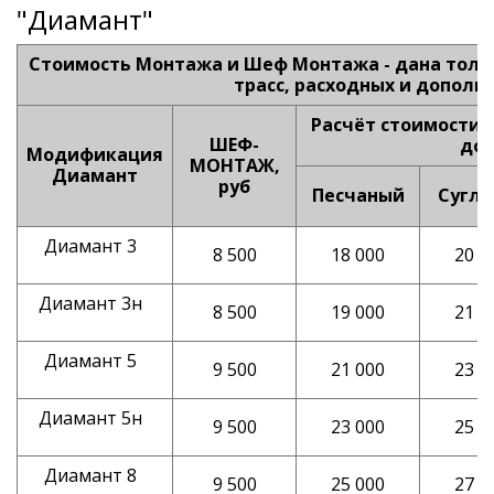
"Диамант"
Стоимость Монтажа и Шеф Монтажа - дана тольк
трасс, расходных и допол
Расчёт стоимости 
ШЕФ-
доп
Модификация
МОНТАЖ,
Диамант
руб
Песчаный
Сугли
Диамант 3
8 500
18 000
20 0
Диамант 3н
8 500
19 000
21 0
Диамант 5
9 500
21 000
23 0
Диамант 5н
9 500
23 000
25 0
Диамант 8
9 500
25 000
27 0