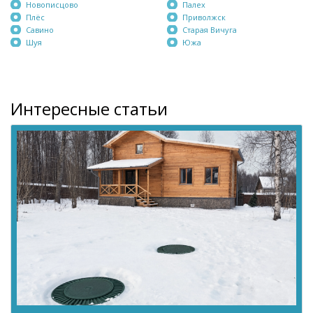
Новописцово
Палех
Плёс
Приволжск
Савино
Старая Вичуга
Шуя
Южа
Интересные статьи