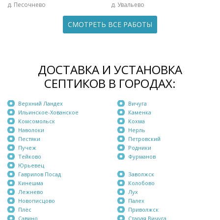
д. Песочнево
д. Увальево
СМОТРЕТЬ ВСЕ РАБОТЫ
ДОСТАВКА И УСТАНОВКА
СЕПТИКОВ В ГОРОДАХ:
Верхний Ландех
Вичуга
Ильинское-Хованское
Каменка
Комсомольск
Кохма
Наволоки
Нерль
Пестяки
Петровский
Пучеж
Родники
Тейково
Фурманов
Юрьевец
Гаврилов Посад
Заволжск
Кинешма
Колобово
Лежнево
Лух
Новописцово
Палех
Плёс
Приволжск
Савино
Старая Вичуга