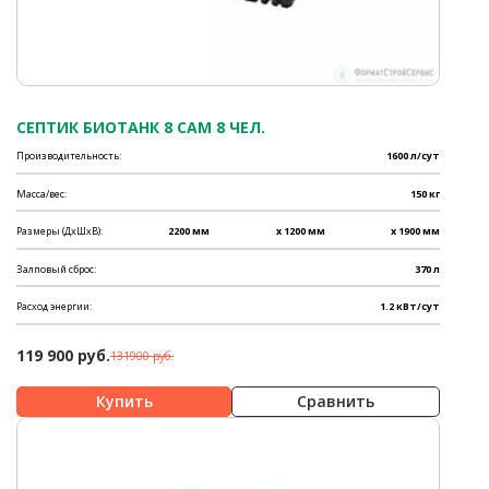
СЕПТИК БИОТАНК 8 САМ 8 ЧЕЛ.
Производительность:
1600 л/сут
Масса/вес:
150 кг
Размеры (ДхШхВ):
2200 мм
x 1200 мм
x 1900 мм
Залповый сброс:
370 л
Расход энергии:
1.2 кВт/сут
119 900 руб.
131900 руб.
Сравнить