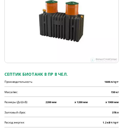
СЕПТИК БИОТАНК 8 ПР 8 ЧЕЛ.
Производительность:
1600 л/сут
Масса/вес:
150 кг
Размеры (ДхШхВ):
2200 мм
x 1200 мм
x 1900 мм
Залповый сброс:
370 л
Расход энергии:
1.2 кВт/сут