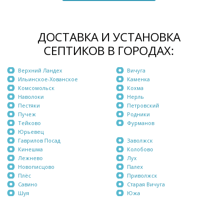
ДОСТАВКА И УСТАНОВКА
СЕПТИКОВ В ГОРОДАХ:
Верхний Ландех
Вичуга
Ильинское-Хованское
Каменка
Комсомольск
Кохма
Наволоки
Нерль
Пестяки
Петровский
Пучеж
Родники
Тейково
Фурманов
Юрьевец
Гаврилов Посад
Заволжск
Кинешма
Колобово
Лежнево
Лух
Новописцово
Палех
Плёс
Приволжск
Савино
Старая Вичуга
Шуя
Южа