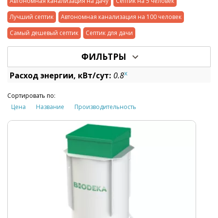
Автономная канализация на дачу
Септик на 5 человек
Лучший септик
Автономная канализация на 100 человек
Самый дешевый септик
Септик для дачи
ФИЛЬТРЫ
x
Расход энергии, кВт/сут:
0.8
Сортировать по:
Цена
Название
Производительность