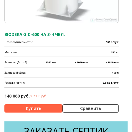
BIODEKA-3 C-600 НА 3-4 ЧЕЛ.
Производительность:
500 л/сут
Масса/вес:
150 кг
Размеры (ДхШхВ):
1060 мм
x 1060 мм
x 1840 мм
Залповый сброс:
170 л
Расход энергии:
0.8 кВт/сут
148 060 руб.
162900 руб.
Сравнить
ЗАКАЗАТЬ СЕПТИК