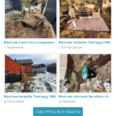
Монтаж очистного сооружения Тверь - 1.1ПН в загородном доме
Монтаж погреба Тингард 1500
г. Фурманов
с. Богородское
Монтаж погреба Тингард 1900
Монтаж септика Эргобокс 4 s
д. Песочнево
д. Увальево
СМОТРЕТЬ ВСЕ РАБОТЫ