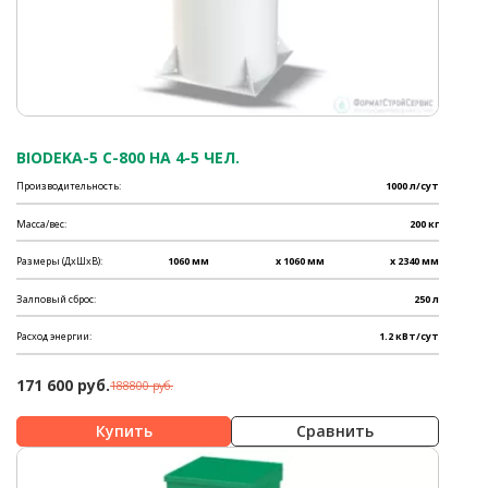
BIODEKA-5 C-800 НА 4-5 ЧЕЛ.
Производительность:
1000 л/сут
Масса/вес:
200 кг
Размеры (ДхШхВ):
1060 мм
x 1060 мм
x 2340 мм
Залповый сброс:
250 л
Расход энергии:
1.2 кВт/сут
171 600 руб.
188800 руб.
Сравнить