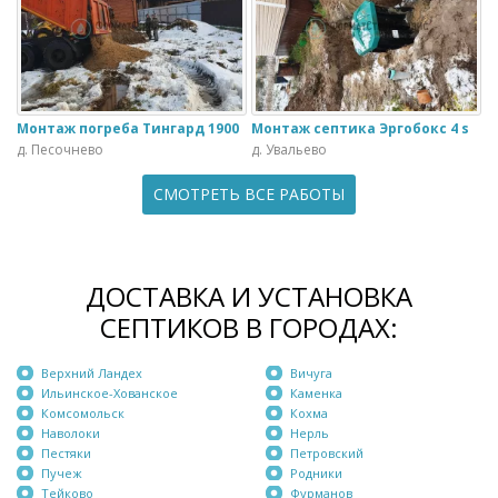
Монтаж погреба Тингард 1900
Монтаж септика Эргобокс 4 s
д. Песочнево
д. Увальево
СМОТРЕТЬ ВСЕ РАБОТЫ
ДОСТАВКА И УСТАНОВКА
СЕПТИКОВ В ГОРОДАХ:
Верхний Ландех
Вичуга
Ильинское-Хованское
Каменка
Комсомольск
Кохма
Наволоки
Нерль
Пестяки
Петровский
Пучеж
Родники
Тейково
Фурманов