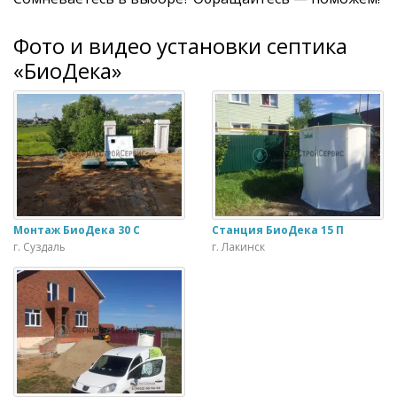
Фото и видео установки септика
«БиоДека»
Монтаж БиоДека 30 С
Станция БиоДека 15 П
г. Суздаль
г. Лакинск