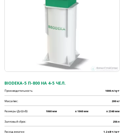
BIODEKA-5 П-800 НА 4-5 ЧЕЛ.
Производительность:
1000 л/сут
Масса/вес:
200 кг
Размеры (ДхШхВ):
1060 мм
x 1060 мм
x 2340 мм
Залповый сброс:
250 л
Расход энергии:
1.2 кВт/сут