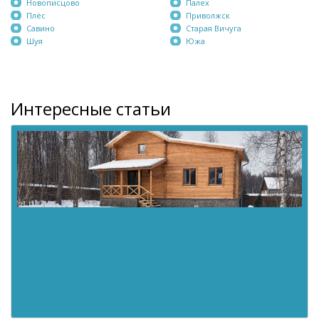
Новописцово
Палех
Плёс
Приволжск
Савино
Старая Вичуга
Шуя
Южа
Интересные статьи