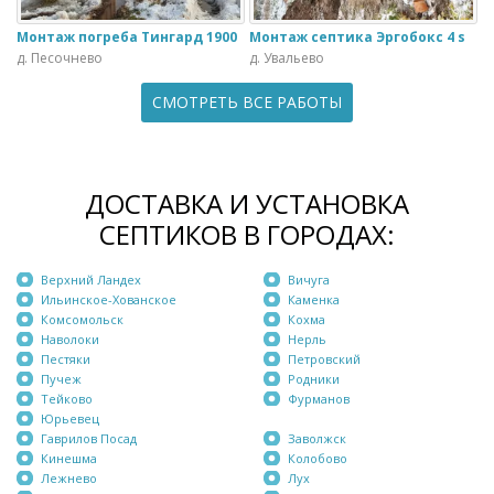
Монтаж погреба Тингард 1900
Монтаж септика Эргобокс 4 s
д. Песочнево
д. Увальево
СМОТРЕТЬ ВСЕ РАБОТЫ
ДОСТАВКА И УСТАНОВКА
СЕПТИКОВ В ГОРОДАХ:
Верхний Ландех
Вичуга
Ильинское-Хованское
Каменка
Комсомольск
Кохма
Наволоки
Нерль
Пестяки
Петровский
Пучеж
Родники
Тейково
Фурманов
Юрьевец
Гаврилов Посад
Заволжск
Кинешма
Колобово
Лежнево
Лух