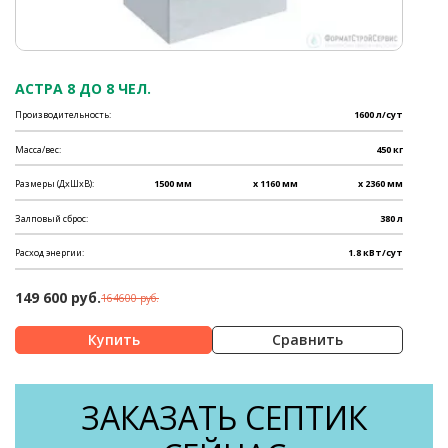
АСТРА 8 ДО 8 ЧЕЛ.
Производительность:
1600 л/сут
Масса/вес:
450 кг
Размеры (ДхШхВ):
1500 мм
x 1160 мм
x 2360 мм
Залповый сброс:
380 л
Расход энергии:
1.8 кВт/сут
149 600 руб.
164600 руб.
Сравнить
ЗАКАЗАТЬ СЕПТИК