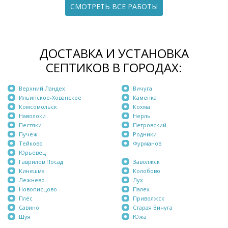
СМОТРЕТЬ ВСЕ РАБОТЫ
ДОСТАВКА И УСТАНОВКА
СЕПТИКОВ В ГОРОДАХ:
Верхний Ландех
Вичуга
Ильинское-Хованское
Каменка
Комсомольск
Кохма
Наволоки
Нерль
Пестяки
Петровский
Пучеж
Родники
Тейково
Фурманов
Юрьевец
Гаврилов Посад
Заволжск
Кинешма
Колобово
Лежнево
Лух
Новописцово
Палех
Плёс
Приволжск
Савино
Старая Вичуга
Шуя
Южа