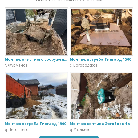
Монтаж очистного сооружения Тверь - 1.1ПН в загородном доме
Монтаж погреба Тингард 1500
г. Фурманов
с. Богородское
Монтаж погреба Тингард 1900
Монтаж септика Эргобокс 4 s
д. Песочнево
д. Увальево