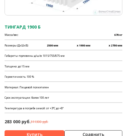
ТИНГАРД 1900 Б
Масса/вес:
670 кг
Размеры (ДхШхВ):
2500 мм
x 1900 мм
x 2700 мм
Габариты горловины д/ш/в: 1015/755/875 мм
Толщина: до 15 мм
Герметичность: 100 %
Материал: Пищевой полиэтилен
Срок эксплуатации: более 100 лет
Температура в погребе зимой: от +3°С до +8°
283 000 руб.
311300 руб.
Сравнить