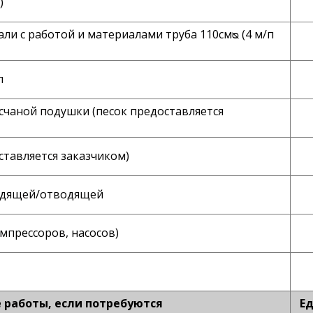
)
и с работой и материалами труба 110смᴓ (4 м/п
п
счаной подушки (песок предоставляется
ставляется заказчиком)
водящей/отводящей
мпрессоров, насосов)
работы, если потребуются
Ед