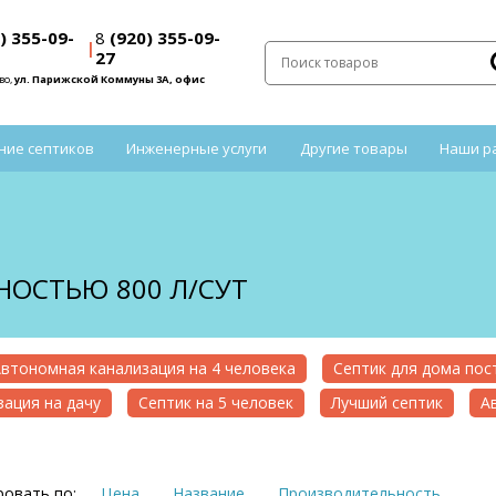
) 355-09-
8
(920) 355-09-
|
27
во,
ул. Парижской Коммуны 3А, офис
ние септиков
Инженерные услуги
Другие товары
Наши р
ОСТЬЮ 800 Л/СУТ
втономная канализация на 4 человека
Септик для дома по
ация на дачу
Септик на 5 человек
Лучший септик
А
овать по:
Цена
Название
Производительность