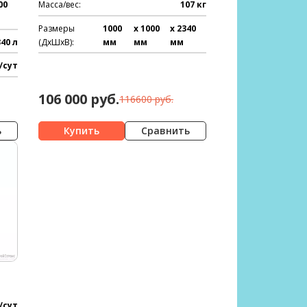
00
Масса/вес:
107 кг
Размеры
1000
x 1000
x 2340
340 л
(ДхШхВ):
мм
мм
мм
/сут
106 000 руб.
116600 руб.
ь
Сравнить
/сут