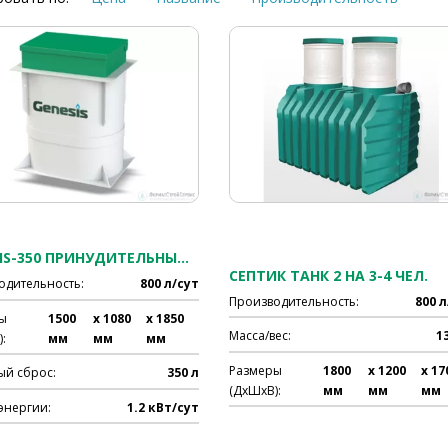
GENESIS-350 ПРИНУДИТЕЛЬНЫЙ НА 3-4 ЧЕЛ.
СЕПТИК ТАНК 2 НА 3-4 ЧЕЛ.
одительность:
800 л/сут
Производительность:
800 л
ы
1500
x 1080
x 1850
Масса/вес:
1
:
мм
мм
мм
Размеры
1800
x 1200
x 17
ый сброс:
350 л
(ДхШхВ):
мм
мм
мм
энергии:
1.2 кВт/сут