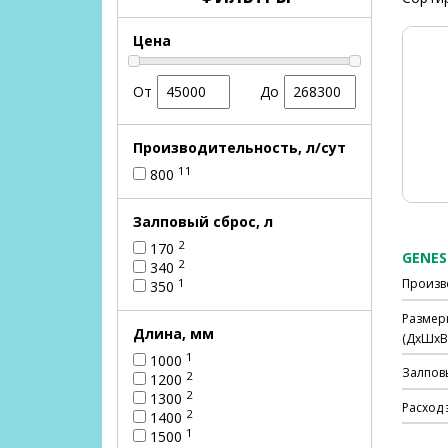
Цена
От
До
Производительность, л/сут
11
800
Залповый сброс, л
2
170
2
340
1
Произв
350
Размер
Длина, мм
(ДхШхВ)
1
1000
Залпов
2
1200
2
1300
Расход 
2
1400
1
1500