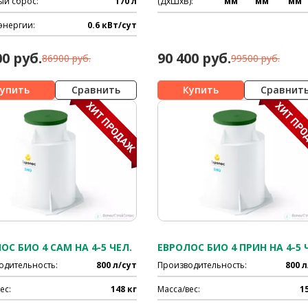
ый сброс:
170 л
(ДхШхВ):
мм
мм
мм
энергии:
0.6 кВт/сут
00 руб.
90 400 руб.
86900 руб.
99500 руб.
Сравнить
Сравнит
ОС БИО 4 САМ НА 4-5 ЧЕЛ.
одительность:
800 л/сут
Производительность:
800 л
ес:
148 кг
Масса/вес:
1