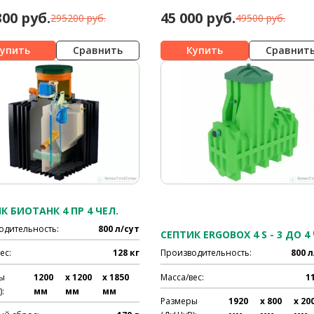
300 руб.
45 000 руб.
295200 руб.
49500 руб.
Сравнить
Сравнит
К БИОТАНК 4 ПР 4 ЧЕЛ.
одительность:
800 л/сут
ес:
128 кг
Производительность:
800 л
ы
1200
x 1200
x 1850
Масса/вес:
1
:
мм
мм
мм
Размеры
1920
x 800
x 20