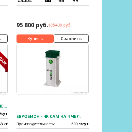
(ДхШхВ):
мм
мм
мм
95 800 руб.
105400 руб.
ь
Сравнить
ЕВРОЛОС БИО 4 ПРИН НА 4-5 ЧЕЛ.
/сут
ЕВРОБИОН - 4R САМ НА 4 ЧЕЛ.
53 кг
Производительность:
800 л/сут