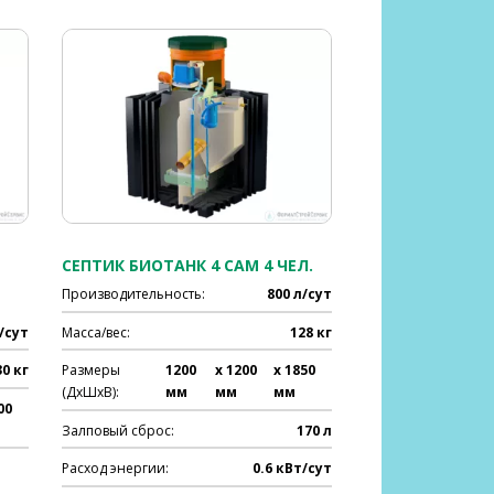
СЕПТИК БИОТАНК 4 САМ 4 ЧЕЛ.
Производительность:
800 л/сут
/сут
Масса/вес:
128 кг
30 кг
Размеры
1200
x 1200
x 1850
(ДхШхВ):
мм
мм
мм
00
Залповый сброс:
170 л
Расход энергии:
0.6 кВт/сут