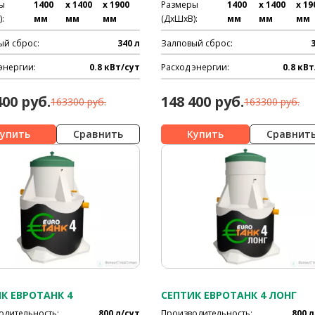
ы
1400
x 1400
x 1900
Размеры
1400
x 1400
x 19
:
мм
мм
мм
(ДхШхВ):
мм
мм
мм
ый сброс:
340 л
Залповый сброс:
энергии:
0.8 кВт/сут
Расход энергии:
0.8 кВт
400 руб.
148 400 руб.
163300 руб.
163300 руб.
Сравнить
Сравнит
К ЕВРОТАНК 4
СЕПТИК ЕВРОТАНК 4 ЛОНГ
одительность:
800 л/сут
Производительность:
800 л