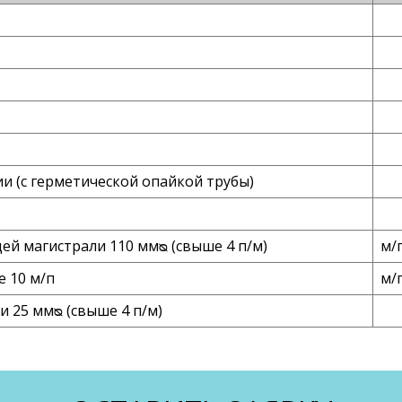
и (с герметической опайкой трубы)
й магистрали 110 ммᴓ (свыше 4 п/м)
м/
е 10 м/п
м/
 25 ммᴓ (свыше 4 п/м)