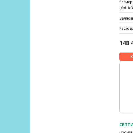
Размер
(ДхШхВ)
Залпов
Расход 
148 
СЕПТИ
Произв