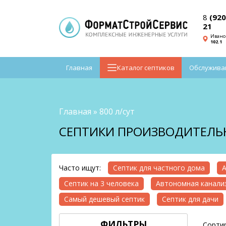
8
(920
21
Ивано
102.1
Главная
Каталог септиков
Обслужива
Главная
»
800 л/сут
СЕПТИКИ ПРОИЗВОДИТЕЛЬН
Часто ищут:
Септик для частного дома
А
Септик на 3 человека
Автономная канализ
Самый дешевый септик
Септик для дачи
ФИЛЬТРЫ
Сортир