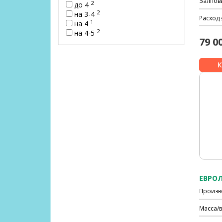
Залпов
2
до 4
2
на 3-4
Расход 
1
на 4
2
на 4-5
79 0
ЕВРОЛ
Произв
Масса/в