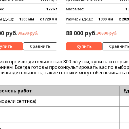
ес:
122 кг
Масса/вес:
1
ы (ДхШ):
1300 мм
x 1720 мм
Размеры (ДхШ):
1300 мм
x 202
00 руб.
88 000 руб.
90200 руб.
96800 руб.
Сравнить
Сравнит
тики производительностью
800
л/сутки
,
купить
которые
ением. Всегда готовы проконсультировать вас по выбо
оизводительность, такие септики могут обеспечивать 
речень работ
Ед
модели септика)