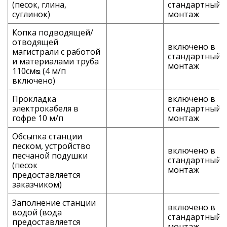
(песок, глина,
стандартный
суглинок)
монтаж
Копка подводящей/
отводящей
включено в
магистрали с работой
стандартный
и материалами труба
монтаж
110смᴓ (4 м/п
включено)
Прокладка
включено в
электрокабеля в
стандартный
гофре 10 м/п
монтаж
Обсыпка станции
песком, устройство
включено в
песчаной подушки
стандартный
(песок
монтаж
предоставляется
заказчиком)
Заполнение станции
включено в
водой (вода
стандартный
предоставляется
монтаж