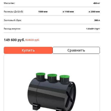
Масса/вес:
450 кг
Размеры (ДхШхВ):
1500 мм
x 1160 мм
x 2360 мм
Залповый сброс:
380 л
Расход энергии:
1.8 кВт/сут
149 600 руб.
164600 руб.
Сравнить