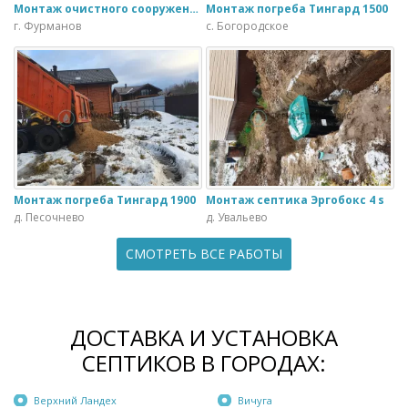
Монтаж очистного сооружения Тверь - 1.1ПН в загородном доме
Монтаж погреба Тингард 1500
г. Фурманов
с. Богородское
Монтаж погреба Тингард 1900
Монтаж септика Эргобокс 4 s
д. Песочнево
д. Увальево
СМОТРЕТЬ ВСЕ РАБОТЫ
ДОСТАВКА И УСТАНОВКА
СЕПТИКОВ В ГОРОДАХ:
Верхний Ландех
Вичуга