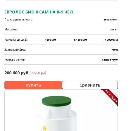
ЕВРОЛОС БИО 8 САМ НА 8-9 ЧЕЛ.
Производительность:
1600 л/сут
Масса/вес:
206 кг
Размеры (ДхШхВ):
1800 мм
x 1800 мм
x 2000 мм
Залповый сброс:
710 л
Расход энергии:
1.8 кВт/сут
200 600 руб.
220700 руб.
Сравнить