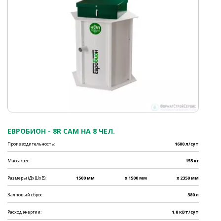
ЕВРОБИОН - 8R САМ НА 8 ЧЕЛ.
Производительность:
1600 л/сут
Масса/вес:
155 кг
Размеры (ДхШхВ):
1500 мм
x 1500 мм
x 2350 мм
Залповый сброс:
380 л
Расход энергии:
1.8 кВт/сут