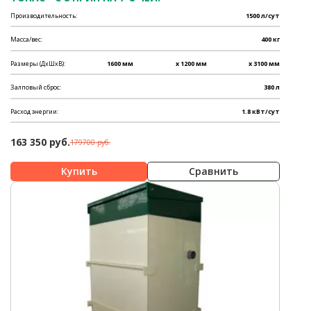
Производительность:
1500 л/сут
Масса/вес:
400 кг
Размеры (ДхШхВ):
1600 мм
x 1200 мм
x 3100 мм
Залповый сброс:
380 л
Расход энергии:
1.8 кВт/сут
163 350 руб.
179700 руб.
Сравнить