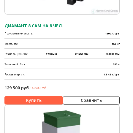
ДИАМАНТ 8 САМ НА 8 ЧЕЛ.
Производительность:
1500 л/сут
Масса/вес:
160 кг
Размеры (ДхШхВ):
1750 мм
x 1450 мм
x 3000 мм
Залповый сброс:
380 л
Расход энергии:
1.8 кВт/сут
129 500 руб.
142500 руб.
Сравнить