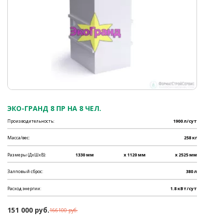
ЭКО-ГРАНД 8 ПР НА 8 ЧЕЛ.
Производительность:
1900 л/сут
Масса/вес:
258 кг
Размеры (ДхШхВ):
1330 мм
x 1120 мм
x 2525 мм
Залповый сброс:
380 л
Расход энергии:
1.8 кВт/сут
151 000 руб.
166100 руб.