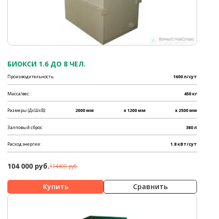
БИОКСИ 1.6 ДО 8 ЧЕЛ.
Производительность:
1600 л/сут
Масса/вес:
450 кг
Размеры (ДхШхВ):
2000 мм
x 1200 мм
x 2500 мм
Залповый сброс:
380 л
Расход энергии:
1.8 кВт/сут
104 000 руб.
114400 руб.
Сравнить