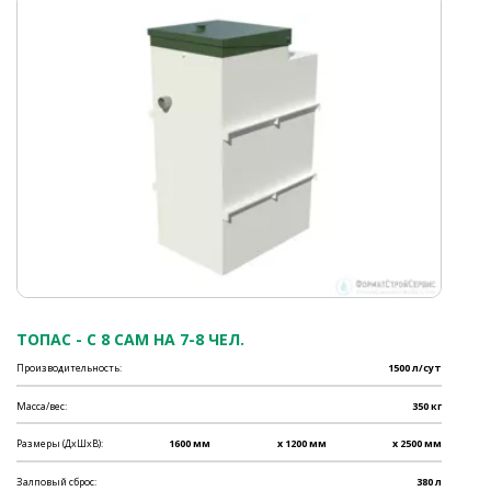
ТОПАС - C 8 САМ НА 7-8 ЧЕЛ.
Производительность:
1500 л/сут
Масса/вес:
350 кг
Размеры (ДхШхВ):
1600 мм
x 1200 мм
x 2500 мм
Залповый сброс:
380 л