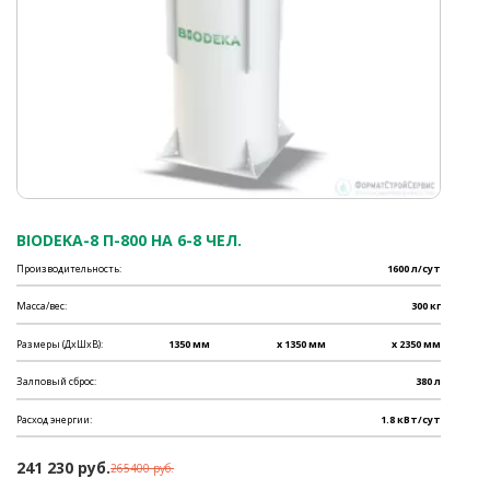
BIODEKA-8 П-800 НА 6-8 ЧЕЛ.
Производительность:
1600 л/сут
Масса/вес:
300 кг
Размеры (ДхШхВ):
1350 мм
x 1350 мм
x 2350 мм
Залповый сброс:
380 л
Расход энергии:
1.8 кВт/сут
241 230 руб.
265400 руб.