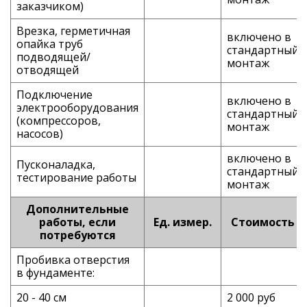
заказчиком)
Врезка, герметичная
включено в
опайка труб
стандартный
подводящей/
монтаж
отводящей
Подключение
включено в
электрооборудования
стандартный
(компрессоров,
монтаж
насосов)
включено в
Пусконаладка,
стандартный
тестирование работы
монтаж
Дополнительные
работы, если
Ед. измер.
Стоимость
потребуются
Пробивка отверстия
в фундаменте:
20 - 40 см
2 000 руб