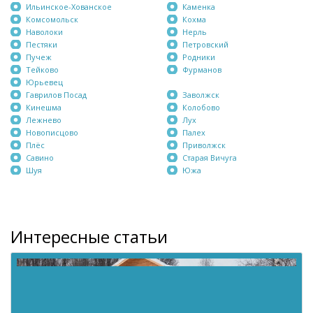
Ильинское-Хованское
Каменка
Комсомольск
Кохма
Наволоки
Нерль
Пестяки
Петровский
Пучеж
Родники
Тейково
Фурманов
Юрьевец
Гаврилов Посад
Заволжск
Кинешма
Колобово
Лежнево
Лух
Новописцово
Палех
Плёс
Приволжск
Савино
Старая Вичуга
Шуя
Южа
Интересные статьи