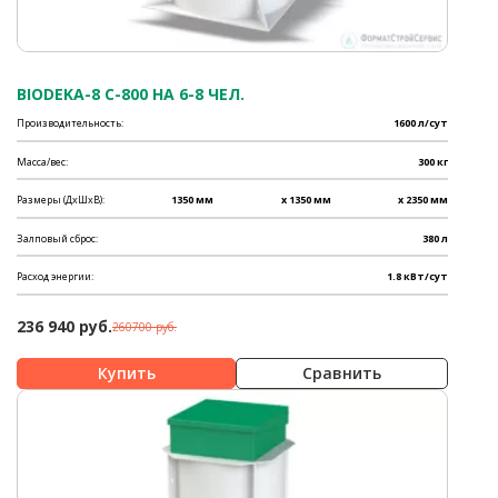
BIODEKA-8 C-800 НА 6-8 ЧЕЛ.
Производительность:
1600 л/сут
Масса/вес:
300 кг
Размеры (ДхШхВ):
1350 мм
x 1350 мм
x 2350 мм
Залповый сброс:
380 л
Расход энергии:
1.8 кВт/сут
236 940 руб.
260700 руб.
Сравнить