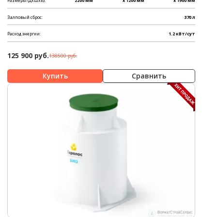
Размеры (ДхШхВ):
2200 мм
x 1200 мм
x 1900 мм
Залповый сброс:
370 л
Расход энергии:
1.2 кВт/сут
125 900 руб.
138500 руб.
Сравнить