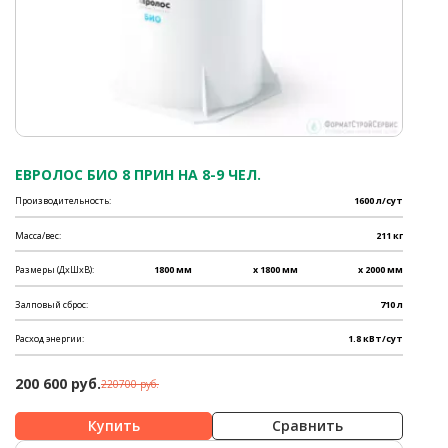
ЕВРОЛОС БИО 8 ПРИН НА 8-9 ЧЕЛ.
Производительность:
1600 л/сут
Масса/вес:
211 кг
Размеры (ДхШхВ):
1800 мм
x 1800 мм
x 2000 мм
Залповый сброс:
710 л
Расход энергии:
1.8 кВт/сут
200 600 руб.
220700 руб.
Сравнить