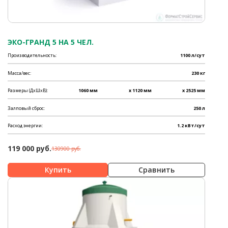
ЭКО-ГРАНД 5 НА 5 ЧЕЛ.
Производительность:
1100 л/сут
Масса/вес:
230 кг
Размеры (ДхШхВ):
1060 мм
x 1120 мм
x 2525 мм
Залповый сброс:
250 л
Расход энергии:
1.2 кВт/сут
119 000 руб.
130900 руб.
Сравнить