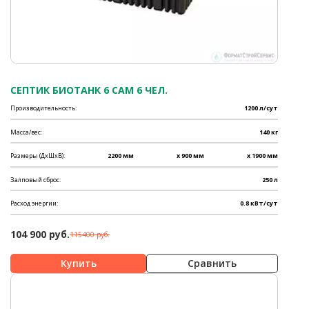
СЕПТИК БИОТАНК 6 САМ 6 ЧЕЛ.
Производительность:
1200 л/сут
Масса/вес:
140 кг
Размеры (ДхШхВ):
2200 мм
x 900 мм
x 1900 мм
Залповый сброс:
250 л
Расход энергии:
0.8 кВт/сут
104 900 руб.
115400 руб.
Сравнить