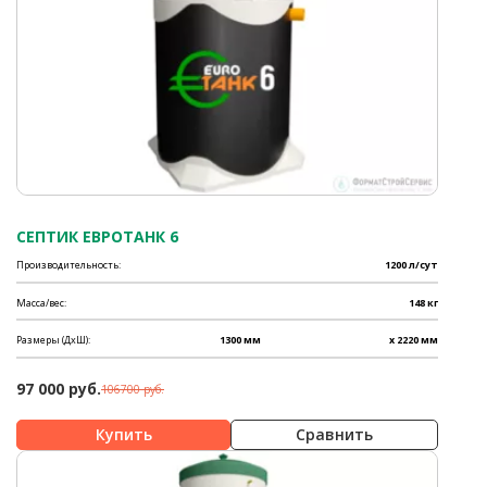
СЕПТИК ЕВРОТАНК 6
Производительность:
1200 л/сут
Масса/вес:
148 кг
Размеры (ДхШ):
1300 мм
x 2220 мм
97 000 руб.
106700 руб.
Сравнить