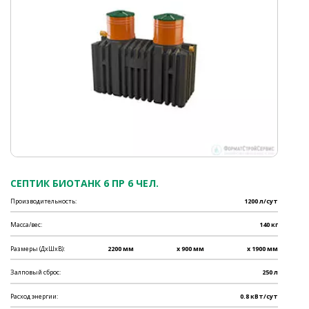
СЕПТИК БИОТАНК 6 ПР 6 ЧЕЛ.
Производительность:
1200 л/сут
Масса/вес:
140 кг
Размеры (ДхШхВ):
2200 мм
x 900 мм
x 1900 мм
Залповый сброс:
250 л
Расход энергии:
0.8 кВт/сут