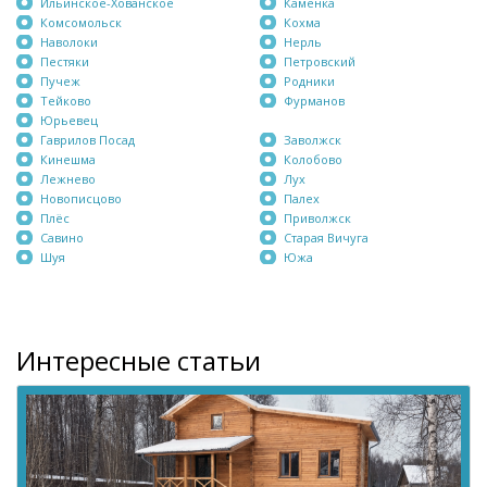
Ильинское-Хованское
Каменка
Комсомольск
Кохма
Наволоки
Нерль
Пестяки
Петровский
Пучеж
Родники
Тейково
Фурманов
Юрьевец
Гаврилов Посад
Заволжск
Кинешма
Колобово
Лежнево
Лух
Новописцово
Палех
Плёс
Приволжск
Савино
Старая Вичуга
Шуя
Южа
Интересные статьи