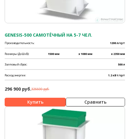
GENESIS-500 САМОТЁЧНЫЙ НА 5-7 ЧЕЛ.
Производительность:
1200 л/сут
Размеры (ДхШхВ):
1500 мм
x 1080 мм
x 2350 мм
Залповый сброс:
500 л
Расход энергии:
1.2 кВт/сут
296 900 руб.
326600 руб.
Сравнить