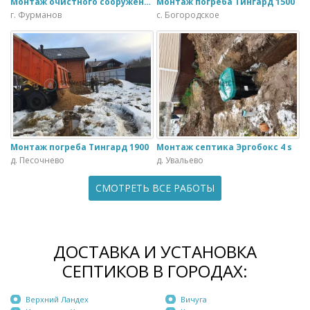
Монтаж очистного сооружения Тверь - 1.1ПН в загородном доме
Монтаж погреба Тингард 1500
г. Фурманов
с. Богородское
Монтаж погреба Тингард 1900
Монтаж септика Эргобокс 4 s
д. Песочнево
д. Увальево
СМОТРЕТЬ ВСЕ РАБОТЫ
ДОСТАВКА И УСТАНОВКА
СЕПТИКОВ В ГОРОДАХ:
Верхний Ландех
Вичуга