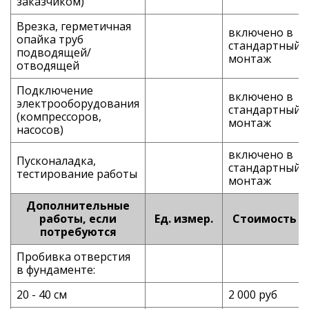
заказчиком)
Врезка, герметичная
включено в
опайка труб
стандартный
подводящей/
монтаж
отводящей
Подключение
включено в
электрооборудования
стандартный
(компрессоров,
монтаж
насосов)
включено в
Пусконаладка,
стандартный
тестирование работы
монтаж
Дополнительные
работы, если
Ед. измер.
Стоимость
потребуются
Пробивка отверстия
в фундаменте:
20 - 40 см
2 000 руб