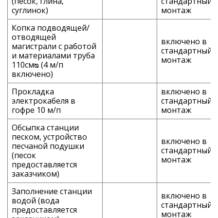
(песок, глина,
стандартный
суглинок)
монтаж
Копка подводящей/
отводящей
включено в
магистрали с работой
стандартный
и материалами труба
монтаж
110смᴓ (4 м/п
включено)
Прокладка
включено в
электрокабеля в
стандартный
гофре 10 м/п
монтаж
Обсыпка станции
песком, устройство
включено в
песчаной подушки
стандартный
(песок
монтаж
предоставляется
заказчиком)
Заполнение станции
включено в
водой (вода
стандартный
предоставляется
монтаж