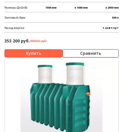
Размеры (ДхШхВ):
1500 мм
x 1080 мм
x 2850 мм
Залповый сброс:
500 л
Расход энергии:
1.4 кВт/сут
353 200 руб.
388600 руб.
Сравнить