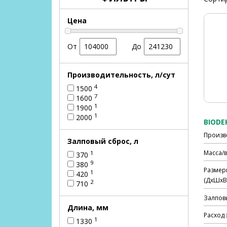
Цена
От
До
Производительность, л/сут
4
1500
7
1600
1
1900
1
2000
BIODEK
Произв
Залповый сброс, л
Масса/в
1
370
9
380
Размер
1
420
(ДхШхВ)
2
710
Залпов
Длина, мм
Расход 
1
1330