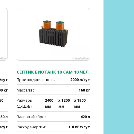
СЕПТИК БИОТАНК 10 САМ 10 ЧЕЛ.
/сут
Производительность:
2000 л/сут
00 кг
Масса/вес:
160 кг
50
Размеры
2400
x 1200
x 1900
(ДхШхВ):
мм
мм
мм
380 л
Залповый сброс:
420 л
/сут
Расход энергии:
1.8 кВт/сут