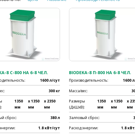
A-8 C-800 НА 6-8 ЧЕЛ.
BIODEKA-8 П-800 НА 6-8 ЧЕЛ.
одительность:
1600 л/сут
Производительность:
1600 л
ес:
300 кг
Масса/вес:
3
ы
1350
x 1350
x 2350
Размеры
1350
x 1350
x 23
:
мм
мм
мм
(ДхШхВ):
мм
мм
мм
ый сброс:
380 л
Залповый сброс:
энергии:
1.8 кВт/сут
Расход энергии:
1.8 кВт