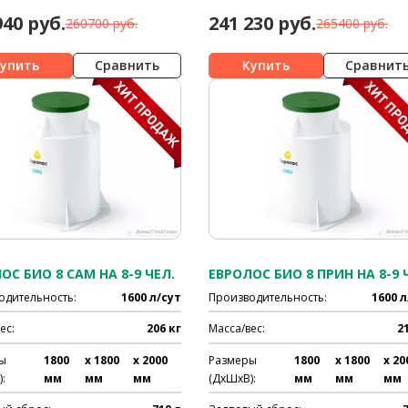
940 руб.
241 230 руб.
260700 руб.
265400 руб.
Сравнить
Сравнит
ОС БИО 8 САМ НА 8-9 ЧЕЛ.
одительность:
1600 л/сут
Производительность:
1600 л
ес:
206 кг
Масса/вес:
2
ы
1800
x 1800
x 2000
Размеры
1800
x 1800
x 20
:
мм
мм
мм
(ДхШхВ):
мм
мм
мм