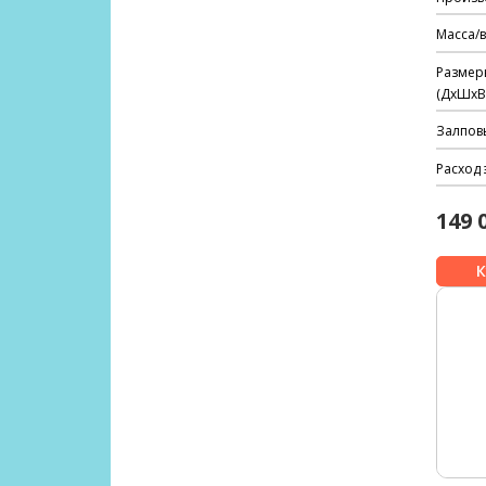
Масса/в
Размер
(ДхШхВ)
Залпов
Расход 
149 