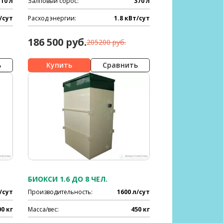
710 л
Залповый сброс:
370 л
/сут
Расход энергии:
1.8 кВт/сут
186 500 руб.
205200 руб.
ь
Сравнить
БИОКСИ 1.6 ДО 8 ЧЕЛ.
/сут
Производительность:
1600 л/сут
00 кг
Масса/вес:
450 кг