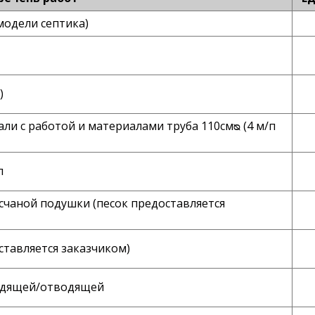
модели септика)
)
и с работой и материалами труба 110смᴓ (4 м/п
п
счаной подушки (песок предоставляется
ставляется заказчиком)
водящей/отводящей