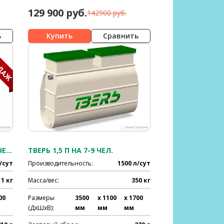
129 900 руб.
142900 руб.
ь
Сравнить
ЕВРОЛОС БИО 8 ПРИН НА 8-9 ЧЕЛ.
ТВЕРЬ 1,5 П НА 7-9 ЧЕЛ.
/сут
Производительность:
1500 л/сут
11 кг
Масса/вес:
350 кг
00
Размеры
3500
x 1100
x 1700
(ДхШхВ):
мм
мм
мм