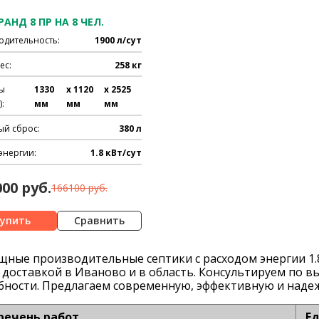
РАНД 8 ПР НА 8 ЧЕЛ.
одительность:
1900 л/сут
ес:
258 кг
ы
1330
x 1120
x 2525
:
мм
мм
мм
ый сброс:
380 л
энергии:
1.8 кВт/сут
000 руб.
166100 руб.
Сравнить
мощные производительные
септики с расходом энергии 1.
 доставкой
в Иваново
и в область. Консультируем по в
бности. Предлагаем современную, эффективную и над
речень работ
Ед