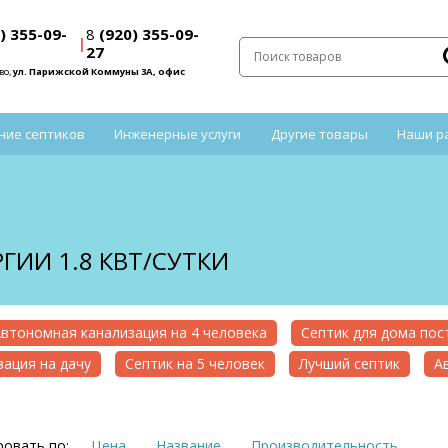
) 355-09-
8
(920) 355-09-
|
27
во,
ул. Парижской Коммуны 3А, офис
ние септиков
Инженерные услуги
Другие товары
Наши р
ГИИ 1.8 КВТ/СУТКИ
втономная канализация на 4 человека
Септик для дома по
ация на дачу
Септик на 5 человек
Лучший септик
А
овать по:
Цена
Название
Производительность