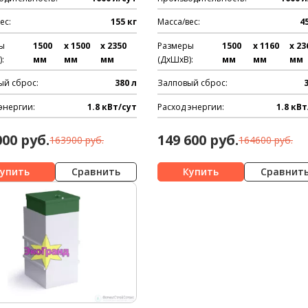
ес:
155 кг
Масса/вес:
4
ы
1500
x 1500
x 2350
Размеры
1500
x 1160
x 23
:
мм
мм
мм
(ДхШхВ):
мм
мм
мм
ый сброс:
380 л
Залповый сброс:
энергии:
1.8 кВт/сут
Расход энергии:
1.8 кВт
000 руб.
149 600 руб.
163900 руб.
164600 руб.
Сравнить
Сравнит