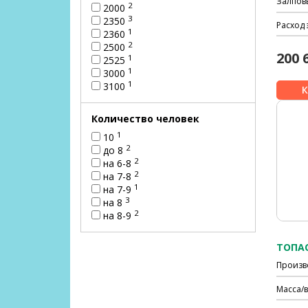
Залпов
2
2000
3
2350
Расход 
1
2360
2
2500
200 
1
2525
1
3000
1
3100
Количество человек
1
10
2
до 8
2
на 6-8
2
на 7-8
1
на 7-9
3
на 8
2
на 8-9
ТОПАС
Произв
Масса/в