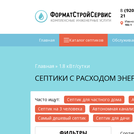
8
(920
21
Ивано
102.1
Главная
Каталог септиков
Обслужива
Главная
»
1.8 кВт/сутки
СЕПТИКИ С РАСХОДОМ ЭНЕР
Часто ищут:
Септик для частного дома
А
Септик на 3 человека
Автономная канализ
Самый дешевый септик
Септик для дачи
ФИЛЬТРЫ
Сортир