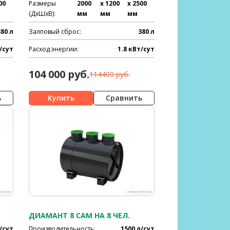
00
Размеры
2000
x 1200
x 2500
(ДхШхВ):
мм
мм
мм
380 л
Залповый сброс:
380 л
/сут
Расход энергии:
1.8 кВт/сут
104 000 руб.
114400 руб.
ь
Сравнить
ДИАМАНТ 8 САМ НА 8 ЧЕЛ.
/сут
Производительность:
1500 л/сут