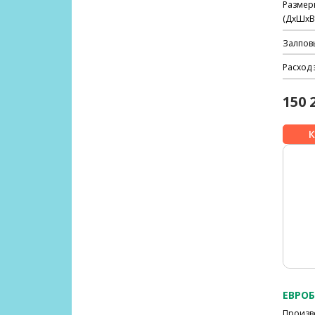
Размер
(ДхШхВ)
Залпов
Расход 
150 
ЕВРОБ
Произв