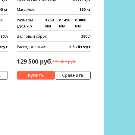
50 кг
Масса/вес:
160 кг
60
Размеры
1750
x 1450
x 3000
(ДхШхВ):
мм
мм
мм
380 л
Залповый сброс:
380 л
/сут
Расход энергии:
1.8 кВт/сут
129 500 руб.
142500 руб.
ь
Сравнить