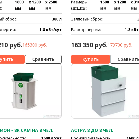
ы
1600
x 1200
x 2500
Размеры
1600
x 1200
x 31
:
мм
мм
мм
(ДхШхВ):
мм
мм
мм
ый сброс:
380 л
Залповый сброс:
энергии:
1.8 кВт/сут
Расход энергии:
1.8 кВт
210 руб.
163 350 руб.
165300 руб.
179700 руб.
Сравнить
Сравнит
ИОН - 8R САМ НА 8 ЧЕЛ.
АСТРА 8 ДО 8 ЧЕЛ.
одительность:
1600 л/сут
Производительность:
1600 л